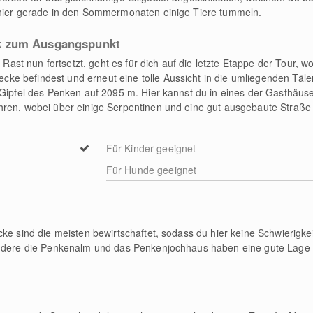
 hier gerade in den Sommermonaten einige Tiere tummeln.
k zum Ausgangspunkt
t nun fortsetzt, geht es für dich auf die letzte Etappe der Tour, wo
e befindest und erneut eine tolle Aussicht in die umliegenden Täler
 Gipfel des Penken auf 2095 m. Hier kannst du in eines der Gasthäus
hren, wobei über einige Serpentinen und eine gut ausgebaute Straß
Für Kinder geeignet
Für Hunde geeignet
ke sind die meisten bewirtschaftet, sodass du hier keine Schwierigkei
ondere die Penkenalm und das Penkenjochhaus haben eine gute Lage 