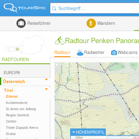
Reiseführer
Wandern
Radtour Penken Panora
Radtour
Radwetter
Webcams
RADTOUREN
EUROPA
Österreich
Tirol
Zillertal
Kufsteinerland
St.Anton am Arlberg
Region Seefeld
Osttirol
Tiroler Zugspitz Arena
HÖHENPROFIL
Stubai
2250m