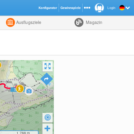
Konfigurator
Gewinnspiele
Login
ht
Kombiniert
Ausflugsziele
Magazin
1,788
m