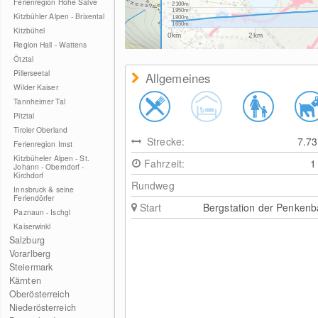
Ferienregion Hohe Salve
2100m
1950m
Kitzbühler Alpen - Brixental
1800m
1650m
Kitzbühel
0km
2km
Region Hall - Wattens
Ötztal
Pillerseetal
Allgemeines
Wilder Kaiser
Tannheimer Tal
Pitztal
Tiroler Oberland
Strecke:
7.7
Ferienregion Imst
Kitzbüheler Alpen - St.
Fahrzeit:
1
Johann - Oberndorf -
Kirchdorf
Rundweg
Innsbruck & seine
Feriendörfer
Start
Bergstation der Penken
Paznaun - Ischgl
Kaiserwinkl
Salzburg
Vorarlberg
Steiermark
Kärnten
Oberösterreich
Niederösterreich