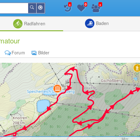
+
+
0
In
Suchen
der
Nähe
Listenansicht
Kartenansic
Baden
Radfahren
matour
Forum
Bilder
Min: