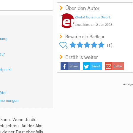
Über den Autor
Zillertal Tourismus GmbH
aktualisiert am 2 Jun 2023
Bewerte die Radtour
bung
(1)
0
our
Erzähl's weiter
Share
Tweet
E-Mail
rtpunkt
Anzeige
täten
rmeinungen
 kann. Wenn du die
 einkehren. An der Alm
 deiner Rast ebenfalls