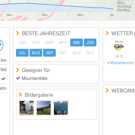
Max:
Aufstieg:
Abstieg:
3km
5km
6km
8km
BESTE JAHRESZEIT
WETTER
Heute
JAN
FEB
MÄR
APR
MAI
JUN
JUL
AUG
SEP
OKT
NOV
DEZ
18
°C
3
km
Wetterbericht
 Std
Geeignet für
Mountainbike
bahn
WEBCAM
Bildergalerie