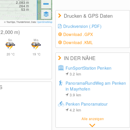
2,083
m
264
m
53
m
Drucken & GPS Daten
© TouriSpo, Thunderforest, Data:
OpenStreetMap
Druckversion (.PDF)
(2,000
m
)
Download .GPX
So.
Mo.
Download .KML
20
°C
19
°C
IN DER NÄHE
FunSportStation Penken
3.2
km
PanoramaRundWeg am Penken
S
in Mayrhofen
3.9
km
Penken Panoramatour
4.2
km
Alle anzeigen