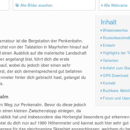
Alle Bilder ansehen
Alle Webcams
Inhalt
Wissenswertes
Routenbeschrei
matour ist die Bergstation der Penkenbahn.
Einkehr
hst von der Talstation in Mayrhofen hinauf auf
 einen Ausblick auf die malerische Landschaft
Highlights der T
angelangt bist, führt dich die erste
Varianten
auf, wobei du jedoch über einen sehr
Anfahrt zum Sta
rst, der sich dementsprechend gut befahren
GPS Download
meter hinter dich gebracht hast, gelangst du
Kontakt
s.
Buchbare Aktivi
nalm
Forum und Use
tem Weg zur Penkenalm. Bevor du diese jedoch
och einen kleinen Zwischenstopp einlegen, da
sblick hat und insbesondere das Horbergtal besonders gut erkennen
ndest du dich nun auf 1980 Höhenmeter und kannst auch hier sehr gut
hersee für das gleichnamige Skigebiet angeschlossen, welchem du bei