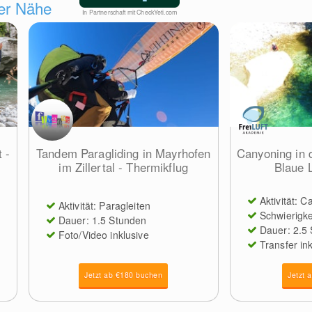
der Nähe
In Partnerschaft mit CheckYeti.com
 -
Tandem Paragliding in Mayrhofen
Canyoning in 
im Zillertal - Thermikflug
Blaue 
Aktivität: 
Aktivität: Paragleiten
Schwierigke
Dauer: 1.5 Stunden
Dauer: 2.5
Foto/Video inklusive
Transfer in
Jetzt ab €180 buchen
Jetzt 