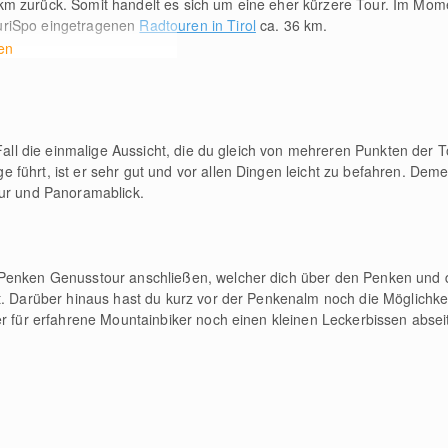
km
zurück. Somit handelt es sich um eine eher kürzere Tour. Im Mome
ouriSpo eingetragenen
Radtouren in Tirol
ca. 36
km
.
en
 Fall die einmalige Aussicht, die du gleich von mehreren Punkten der 
führt, ist er sehr gut und vor allen Dingen leicht zu befahren. Deme
our und Panoramablick.
 Penken Genusstour anschließen, welcher dich über den Penken und
gt. Darüber hinaus hast du kurz vor der Penkenalm noch die Möglichk
er für erfahrene Mountainbiker noch einen kleinen Leckerbissen absei