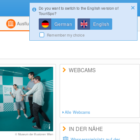
Do you want to switch to the English version of
Konfigurator
Gewinnspiele
Login
TouriSpo?
ht
Kombiniert
Magazin
Ausflugsziele
German
English
Remember my choice
WEBCAMS
Alle Webcams
IN DER NÄHE
© Museum der Illusionen Wien
Wasserspielplatz auf der