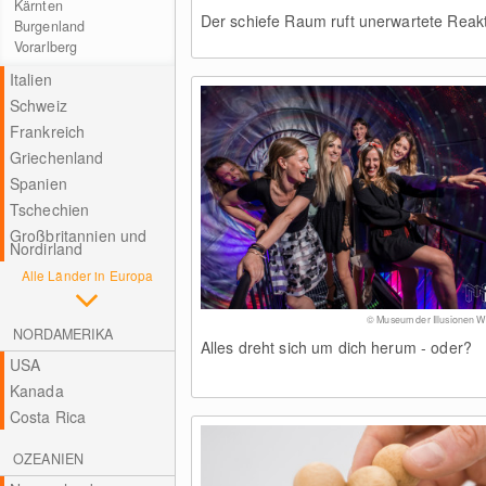
Kärnten
Der schiefe Raum ruft unerwartete Reak
Burgenland
Vorarlberg
Italien
Schweiz
Frankreich
Griechenland
Spanien
Tschechien
Großbritannien und
Nordirland
Alle Länder in Europa
© Museum der Illusionen W
NORDAMERIKA
Alles dreht sich um dich herum - oder?
USA
Kanada
Costa Rica
OZEANIEN