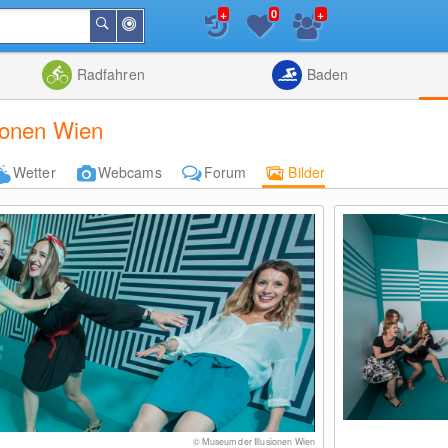
+
+
0
In
Suchen
der
Nähe
Listenansicht
Kartenansic
Radfahren
Baden
ionen Wien
Wetter
Webcams
Forum
Bilder
© Museum der Illusionen Wien