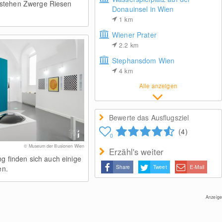
stehen Zwerge Riesen
Donauinsel in Wien
1
km
Wiener Prater
2.2
km
Stephansdom Wien
4
km
Alle anzeigen
Bewerte das Ausflugsziel
(4)
0
© Museum der Illusionen Wien
Erzähl's weiter
ng finden sich auch einige
Share
Tweet
E-Mail
en.
Anzeige