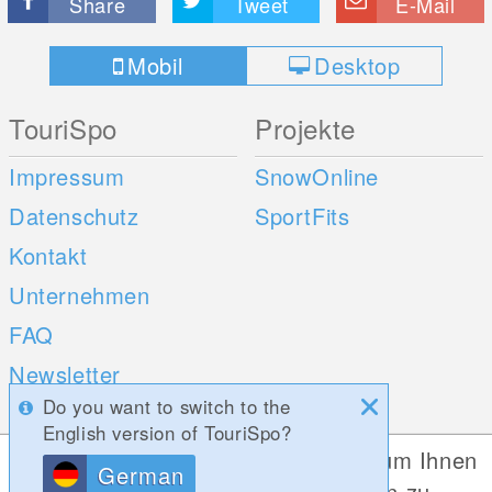
Share
Tweet
E-Mail
Mobil
Desktop
TouriSpo
Projekte
Impressum
SnowOnline
Datenschutz
SportFits
Kontakt
Unternehmen
FAQ
Newsletter
Do you want to switch to the
Umfragen
English version of TouriSpo?
Diese Website verwendet Cookies, um Ihnen
German
Mobile Apps
Social Web
die bestmögliche Funktionalität bieten zu