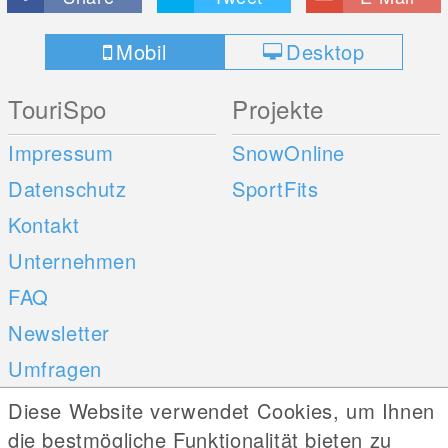
Mobil
Desktop
TouriSpo
Projekte
Impressum
SnowOnline
Datenschutz
SportFits
Kontakt
Unternehmen
FAQ
Newsletter
Umfragen
Diese Website verwendet Cookies, um Ihnen
Mobile Apps
Social Web
die bestmögliche Funktionalität bieten zu