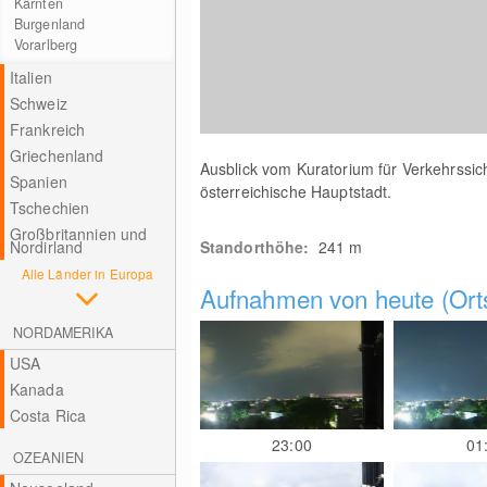
Kärnten
Burgenland
Vorarlberg
Italien
Schweiz
Frankreich
Griechenland
Ausblick vom Kuratorium für Verkehrssic
Spanien
österreichische Hauptstadt.
Tschechien
Großbritannien und
Nordirland
Standorthöhe:
241
m
Alle Länder in Europa
Aufnahmen von heute (Orts
NORDAMERIKA
USA
Kanada
Costa Rica
23:00
01
OZEANIEN