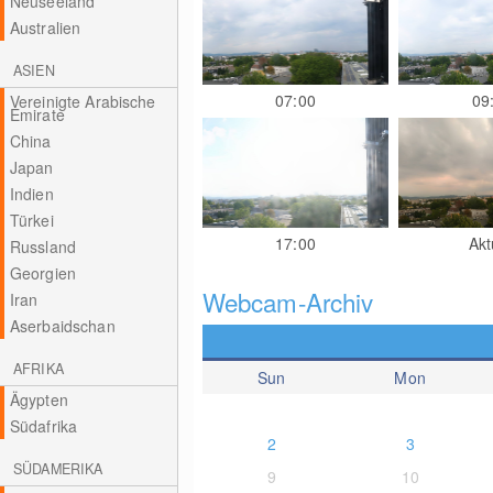
Neuseeland
Australien
ASIEN
07:00
09
Vereinigte Arabische
Emirate
China
Japan
Indien
Türkei
17:00
Akt
Russland
Georgien
Webcam-Archiv
Iran
Aserbaidschan
AFRIKA
Sun
Mon
Ägypten
Südafrika
2
3
SÜDAMERIKA
9
10