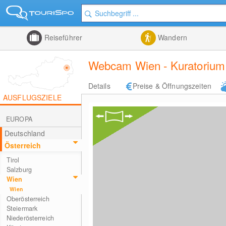
Reiseführer
Wandern
Webcam Wien - Kuratorium f
Details
Preise & Öffnungszeiten
AUSFLUGSZIELE
EUROPA
Deutschland
Österreich
Tirol
Salzburg
Wien
Wien
Oberösterreich
Steiermark
Niederösterreich