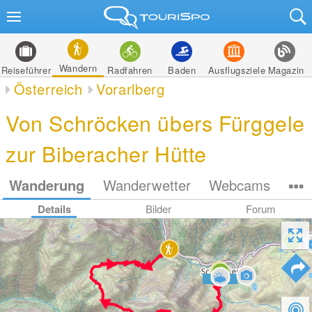
Wandern
Reiseführer
Radfahren
Baden
Ausflugsziele
Magazin
Österreich
Vorarlberg
Von Schröcken übers Fürggele
zur Biberacher Hütte
Wanderung
Wanderwetter
Webcams
Details
Bilder
Forum