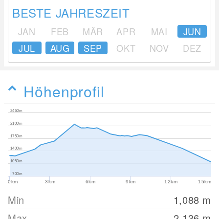
BESTE JAHRESZEIT
JAN
FEB
MÄR
APR
MAI
JUN
JUL
AUG
SEP
OKT
NOV
DEZ
Höhenprofil
2450m
2100m
1750m
1400m
1050m
700m
0km
3km
6km
9km
12km
15km
Min
1,088
m
Max
2,136
m