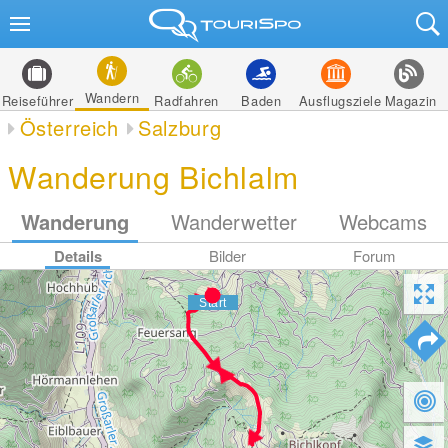
Wandern
Reiseführer
Radfahren
Baden
Ausflugsziele
Magazin
Österreich
Salzburg
Wanderung Bichlalm
Wanderung
Wanderwetter
Webcams
Details
Bilder
Forum