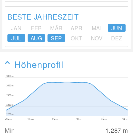
BESTE JAHRESZEIT
JAN
FEB
MÄR
APR
MAI
JUN
JUL
AUG
SEP
OKT
NOV
DEZ
Höhenprofil
1800m
1650m
1500m
1350m
1200m
-0km
1km
2km
3km
4km
5km
Min
1,287
m