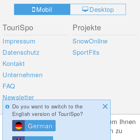
Mobil
Desktop
TouriSpo
Projekte
Impressum
SnowOnline
Datenschutz
SportFits
Kontakt
Unternehmen
FAQ
Newsletter
Do you want to switch to the
Umfragen
English version of TouriSpo?
Diese Website verwendet Cookies, um Ihnen
German
Mobile Apps
Social Web
die bestmögliche Funktionalität bieten zu
können.