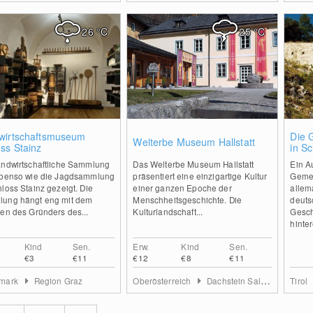
26
°C
25
°C
0
0
wirtschaftsmuseum
Die 
Welterbe Museum Hallstatt
ss Stainz
in Sc
andwirtschaftliche Sammlung
Das Welterbe Museum Hallstatt
Ein A
ebenso wie die Jagdsammlung
präsentiert eine einzigartige Kultur
Gemei
loss Stainz gezeigt. Die
einer ganzen Epoche der
allema
ung hängt eng mit dem
Menschheitsgeschichte. Die
deuts
fen des Gründers des...
Kulturlandschaft...
Gesch
hinte
Kind
Sen.
Erw.
Kind
Sen.
€3
€11
€12
€8
€11
rmark
Region Graz
Oberösterreich
Dachstein Salzkammergut
Tirol