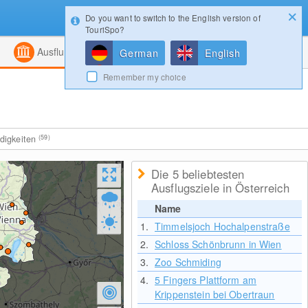
Do you want to switch to the English version of
Konfigurator
Gewinnspiele
Login
TouriSpo?
ht
Kombiniert
Magazin
Ausflugsziele
German
English
Remember my choice
digkeiten
(59)
Die 5 beliebtesten
Ausflugsziele in Österreich
Name
1.
Timmelsjoch Hochalpenstraße
2.
Schloss Schönbrunn in Wien
3.
Zoo Schmiding
4.
5 Fingers Plattform am
Krippenstein bei Obertraun