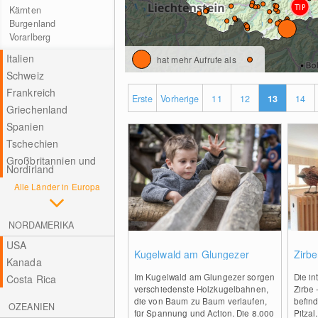
Kärnten
Burgenland
Vorarlberg
Italien
hat mehr Aufrufe als
Schweiz
Frankreich
Erste
Vorherige
11
12
13
14
Griechenland
Spanien
Tschechien
Großbritannien und
Nordirland
Alle Länder in Europa
NORDAMERIKA
USA
0
Kugelwald am Glungezer
Zirbe
Kanada
Im Kugelwald am Glungezer sorgen
Die in
Costa Rica
verschiedenste Holzkugelbahnen,
Zirbe 
die von Baum zu Baum verlaufen,
befind
OZEANIEN
für Spannung und Action. Die 8.000
Pitzal