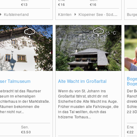
€13
€16
€16
Kufsteinerland
Kärnten
Klopeiner See - Südkärnten
Burg
16
°C
25
°C
0
0
Boge
iser Talmuseum
Alte Wacht im Großarltal
Boge
ebracht ist das Rauriser
Wenn du von St. Johann ins
Der B
seum im ehemaligen
Großarltal fährst, sticht dir mit
Ranch
chterhaus in der Marktstraße.
Sicherheit die Alte Wacht ins Auge.
direk
 Räumen bekommen die
Früher mussten alle Fahrzeuge, die
Schie
er nicht nur...
in das Tal wollten, durch das
22 3D
hölzerne Torhaus...
Sen.
Erw.
€3.50
€22