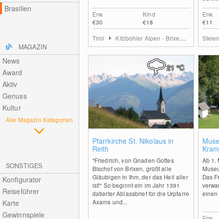
Brasilien
Erw.
Kind
Erw.
€30
€18
€11
Tirol
Kitzbühler Alpen - Brixental
Steie
MAGAZIN
News
21
°C
Award
Aktiv
Genuss
Kultur
Alle Magazin Kategorien
0
Pfarrkirche St. Nikolaus in
Muse
Reith
Kram
"Friedrich, von Gnaden Gottes
Ab 1.
SONSTIGES
Bischof von Brixen, grüßt alle
Museu
Gläubigen in Ihm, der das Heil aller
Das F
Konfigurator
ist!" So beginnt ein im Jahr 1391
verwan
Reiseführer
datierter Ablassbrief für die Urpfarre
einen 
Axams und...
Karte
Gewinnspiele
Erw.