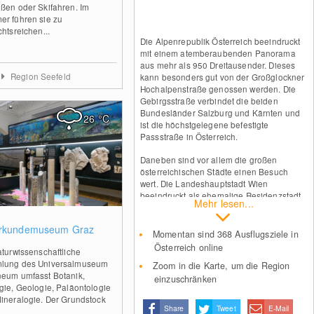
ßen oder Skifahren. Im
r führen sie zu
chtsreichen...
Die Alpenrepublik Österreich beeindruckt
mit einem atemberaubenden Panorama
aus mehr als 950 Dreitausender. Dieses
Region Seefeld
kann besonders gut von der Großglockner
Hochalpenstraße genossen werden. Die
Gebirgsstraße verbindet die beiden
Bundesländer Salzburg und Kärnten und
26
°C
ist die höchstgelegene befestigte
Passstraße in Österreich.
Daneben sind vor allem die großen
österreichischen Städte einen Besuch
wert. Die Landeshauptstadt Wien
beeindruckt als ehemalige Residenzstadt
Mehr lesen...
der Habsburger mit zahlreichen
historischen Bauwerken. Zu den Highlights
1
rkundemuseum Graz
gehören Schloss Schönbrunn, die Hofburg
Momentan sind 368 Ausflugsziele in
und der Prater. Teil des UNESOC-
Österreich online
aturwissenschaftliche
Welterbes ist das historische Zentrum von
lung des Universalmuseum
Zoom in die Karte, um die Region
Salzburg mit seiner Festung
eum umfasst Botanik,
Hohensalzburg. Sehenswert sind zudem
einzuschränken
gie, Geologie, Paläontologie
Graz mit seinem Schlossberg sowie
ineralogie. Der Grundstock
Innsbruck mit dem Goldenen Dachl und
Share
Tweet
E-Mail