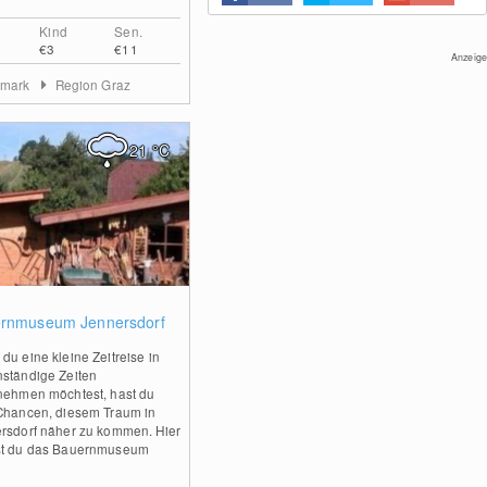
dem Alpenzoo.
Kind
Sen.
Zu den beliebtesten Sehenswürdigkeiten
€3
€11
des Landes zählen die Swarovski
Anzeige
Kristallwelten in Wattens, Tirol. Dort zieht
rmark
Region Graz
eine funkelnde Wunderwelt die Besucher
in den Bann.
21
°C
0
rnmuseum Jennersdorf
du eine kleine Zeitreise in
ständige Zeiten
nehmen möchtest, hast du
Chancen, diesem Traum in
rsdorf näher zu kommen. Hier
t du das Bauernmuseum