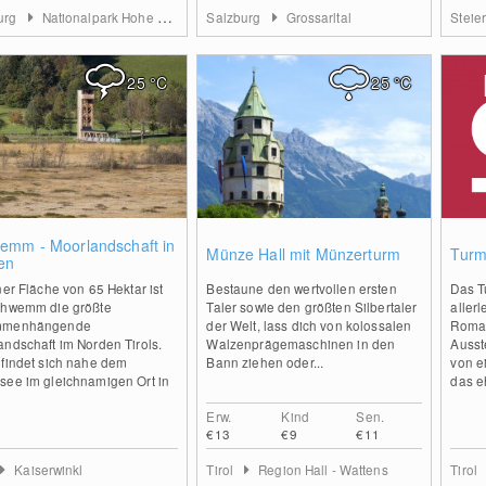
urg
Nationalpark Hohe Tauern
Salzburg
Grossarltal
Steie
25
°C
25
°C
0
1
emm - Moorlandschaft in
Münze Hall mit Münzerturm
Tur
en
ner Fläche von 65 Hektar ist
Bestaune den wertvollen ersten
Das T
chwemm die größte
Taler sowie den größten Silbertaler
allerl
mmenhängende
der Welt, lass dich von kolossalen
Roman
ndschaft im Norden Tirols.
Walzenprägemaschinen in den
Ausst
efindet sich nahe dem
Bann ziehen oder...
von e
see im gleichnamigen Ort in
das eh
Erw.
Kind
Sen.
€13
€9
€11
Kaiserwinkl
Tirol
Region Hall - Wattens
Tirol