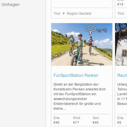
Umfragen
€13
Tirol
Region Seefeld
Tirol
15
°C
0
FunSportStation Penken
Raur
Direkt an der Bergstation der
Unterg
Kombibahn Penken erwartet dich
Talmu
mit der FunSportStation ein
Landri
abwechslungsreicher
In 17
Erlebnisbereich für große und
Besuch
kleine...
Erw.
Kind
Sen.
Erw.
€40
€17
€40
€5