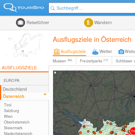
Reiseführer
Wandern
Ausflugsziele in Österreich
Ausflugsziele
Wetter
Web
Museen
(84)
Freizeitparks
(17)
Schlösser
AUSFLUGSZIELE
EUROPA
Deutschland
Österreich
Tirol
Salzburg
Wien
Oberösterreich
Steiermark
Niederösterreich