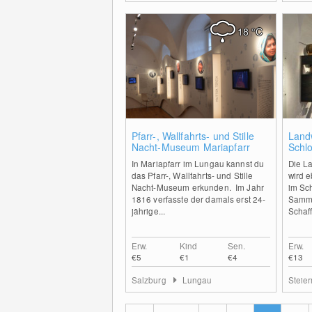
18
°C
0
Pfarr-, Wallfahrts- und Stille
Land
Nacht-Museum Mariapfarr
Schlo
In Mariapfarr im Lungau kannst du
Die L
das Pfarr-, Wallfahrts- und Stille
wird 
Nacht-Museum erkunden. Im Jahr
im Sch
1816 verfasste der damals erst 24-
Samml
jährige...
Schaf
Erw.
Kind
Sen.
Erw.
€5
€1
€4
€13
Salzburg
Lungau
Steie