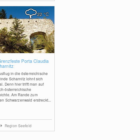
22
°C
0
Grenzfeste Porta Claudia
harnitz
usflug in die österreichische
nde Scharnitz lohnt sich
l. Denn hier trifft man auf
ch-österreichische
ichte. Am Rande zum
ren Schwarzenwald erstreckt...
Region Seefeld