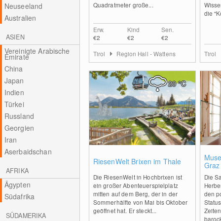
Quadratmeter große...
Wisse
Neuseeland
die "K
Australien
Erw.
Kind
Sen.
ASIEN
€2
€2
€2
Vereinigte Arabische
Tirol
Region Hall - Wattens
Tirol
Emirate
China
Japan
20
°C
Indien
Türkei
Russland
Georgien
Iran
Aserbaidschan
0
Muse
RiesenWelt Brixen im Thale
Graz
AFRIKA
Die RiesenWelt in Hochbrixen ist
Die S
Ägypten
ein großer Abenteuerspielplatz
Herber
mitten auf dem Berg, der in der
den po
Südafrika
Sommerhälfte von Mai bis Oktober
Statu
geöffnet hat. Er steckt...
Zeiten
SÜDAMERIKA
barock