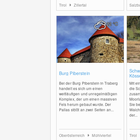
Tirol
Zillertal
Salzb
22
°C
0
Schw
Burg Piberstein
Köss
Bei der Burg Piberstein in Traberg
Mit ei
handelt es sich um einen
die S
weitläufigen und unregelmäßigen
zusa
Komplex, der um einen massiven
Moorla
Fels herum gebaut wurde. Der
Sie b
Pallas stößt an zwei Seiten an...
Walch
der...
Oberösterreich
Mühlviertel
Tirol