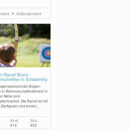
enland
Südburgenland
0
n Ranch Bruno -
nschießen in Schladming
ogenparcours der Bogen-
 in Rohrmoos befindet sich in
ter Nähe zum
plechnerhof. Die Ranch ist mit
 Zielfiguren und einem...
Kind
Sen.
€16
€22