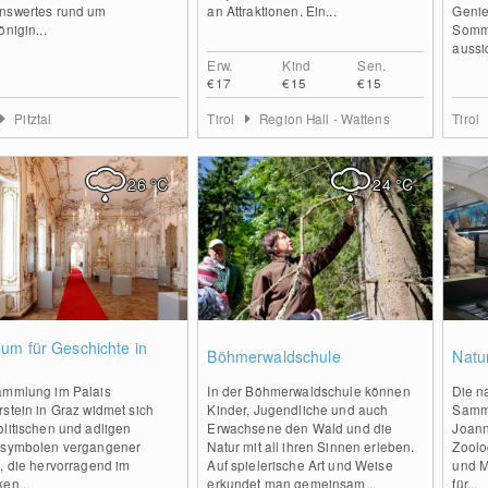
nswertes rund um
an Attraktionen. Ein...
Genie
önigin...
Somme
aussi
Erw.
Kind
Sen.
€17
€15
€15
Pitztal
Tirol
Region Hall - Wattens
Tirol
26
°C
24
°C
0
0
um für Geschichte in
Böhmerwaldschule
Natu
ammlung im Palais
In der Böhmerwaldschule können
Die n
stein in Graz widmet sich
Kinder, Jugendliche und auch
Samm
litischen und adligen
Erwachsene den Wald und die
Joann
ssymbolen vergangener
Natur mit all ihren Sinnen erleben.
Zoolo
, die hervorragend im
Auf spielerische Art und Weise
und M
en...
erkundet man gemeinsam...
für...