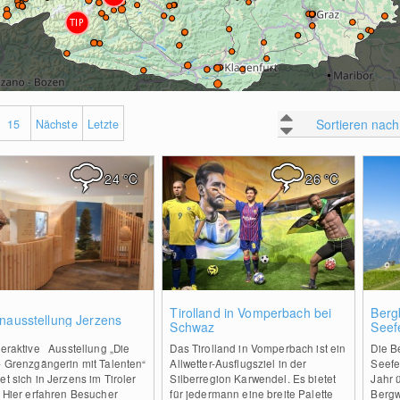
Sortieren nach
15
Nächste
Letzte
24
°C
26
°C
0
0
Tirolland in Vomperbach bei
Berg
nausstellung Jerzens
Schwaz
Seef
teraktive Ausstellung „Die
Das Tirolland in Vomperbach ist ein
Die B
- Grenzgängerin mit Talenten“
Allwetter-Ausflugsziel in der
Seefe
et sich in Jerzens im Tiroler
Silberregion Karwendel. Es bietet
Jahr 
. Hier erfahren Besucher
für jedermann eine breite Palette
Bergw