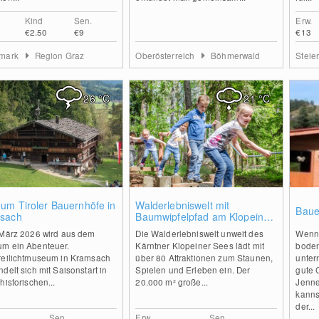
Kind
Sen.
Erw.
€2.50
€9
€13
rmark
Region Graz
Oberösterreich
Böhmerwald
Steie
26
°C
21
°C
0
0
um Tiroler Bauernhöfe in
Walderlebniswelt mit
Baue
sach
Baumwipfelpfad am Klopeiner
See
 März 2026 wird aus dem
Die Walderlebniswelt unweit des
Wenn 
m ein Abenteuer.
Kärntner Klopeiner Sees lädt mit
boden
reilichtmuseum in Kramsach
über 80 Attraktionen zum Staunen,
unter
delt sich mit Saisonstart in
Spielen und Erleben ein. Der
gute 
historischen...
20.000 m² große...
Jenne
kanns
der...
Sen.
Erw.
Sen.