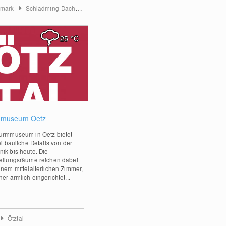
rmark
Schladming-Dachstein
25
°C
0
mmuseum Oetz
urmmuseum in Oetz bietet
ei bauliche Details von der
ik bis heute. Die
ellungsräume reichen dabei
inem mittelalterlichen Zimmer,
er ärmlich eingerichtet...
Ötztal