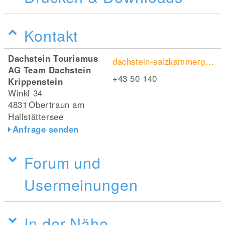
Kontakt
Dachstein Tourismus
dachstein-salzkammergut.com/de/sommer/oberirdisch/5fingers/
AG Team Dachstein
+43 50 140
Krippenstein
Winkl 34
4831
Obertraun am
Hallstättersee
Anfrage senden
Forum und
Usermeinungen
In der Nähe