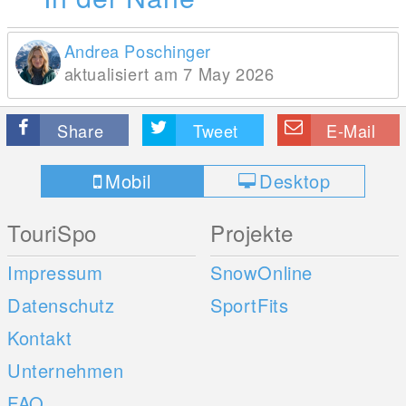
Andrea Poschinger
aktualisiert am 7 May 2026
Share
Tweet
E-Mail
Mobil
Desktop
TouriSpo
Projekte
Impressum
SnowOnline
Datenschutz
SportFits
Kontakt
Unternehmen
FAQ