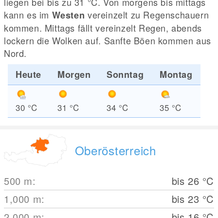
liegen bei bis zu 31
°C
. Von morgens bis mittags
kann es im
vereinzelt zu Regenschauern
Westen
kommen. Mittags fällt vereinzelt Regen, abends
lockern die Wolken auf. Sanfte Böen kommen aus
Nord.
Heute
Morgen
Sonntag
Montag
30
°C
31
°C
34
°C
35
°C
Oberösterreich
500
m
:
bis 26
°C
1,000
m
:
bis 23
°C
2,000
m
:
bis 16
°C