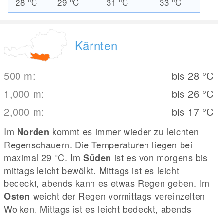
28
°C
29
°C
31
°C
33
°C
Kärnten
500
m
:
bis 28
°C
1,000
m
:
bis 26
°C
2,000
m
:
bis 17
°C
Im
kommt es immer wieder zu leichten
Norden
Regenschauern. Die Temperaturen liegen bei
maximal 29
°C
. Im
ist es von morgens bis
Süden
mittags leicht bewölkt. Mittags ist es leicht
bedeckt, abends kann es etwas Regen geben. Im
weicht der Regen vormittags vereinzelten
Osten
Wolken. Mittags ist es leicht bedeckt, abends