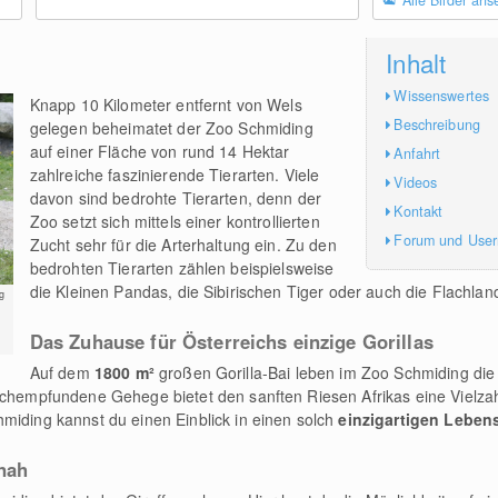
Alle Bilder an
Inhalt
Wissenswertes
Knapp 10 Kilometer entfernt von Wels
Beschreibung
gelegen beheimatet der Zoo Schmiding
auf einer Fläche von rund 14 Hektar
Anfahrt
zahlreiche faszinierende Tierarten. Viele
Videos
davon sind bedrohte Tierarten, denn der
Kontakt
Zoo setzt sich mittels einer kontrollierten
Forum und Use
Zucht sehr für die Arterhaltung ein. Zu den
bedrohten Tierarten zählen beispielsweise
die Kleinen Pandas, die Sibirischen Tiger oder auch die Flachland
g
Das Zuhause für Österreichs einzige Gorillas
Auf dem
1800 m²
großen Gorilla-Bai leben im Zoo Schmiding die 
nachempfundene Gehege bietet den sanften Riesen Afrikas eine Vielza
miding kannst du einen Einblick in einen solch
einzigartigen Lebe
nah