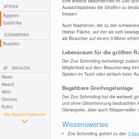
Eine weitere Besonderheit im Zoo Schm
AFRIKA
Aussichtsplateau die Giraffen zu beo
fressen.
Ägypten
Südafrika
Auch Nashörner, die zu den schwerst
Hektar Fläche, auf der sie sich bewe
SÜDAMERIKA
als Besucher auf einem 3 Meter erhöh
Brasilien
Lebensraum für die größten R
Der Zoo Schmiding beherbergt zudem 
Möglichkeit auf dem Besucherweg hin
MAGAZIN
Spielen im Teich oder einfach beim A
News
Award
Begehbare Greifvogelanlage
Aktiv
Der Zoo Schmiding hat die weltweit g
Genuss
und ohne Gittertrennung beobachten
Kultur
Gänsegeier, aber auch Steppenadler 
Alle Magazin Kategorien
Wissenswertes
Zoo Schmiding gehört zu den
5 bes