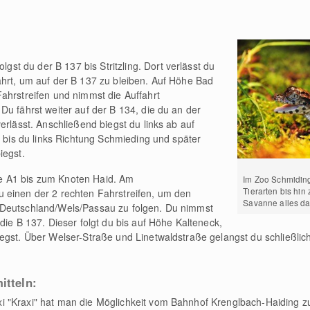
gst du der B 137 bis Stritzling. Dort verlässt du
hrt, um auf der B 137 zu bleiben. Auf Höhe Bad
ahrstreifen und nimmst die Auffahrt
Du fährst weiter auf der B 134, die du an der
erlässt. Anschließend biegst du links ab auf
, bis du links Richtung Schmieding und später
iegst.
e A1 bis zum Knoten Haid. Am
Im Zoo Schmiding
Tierarten bis hin
 einen der 2 rechten Fahrstreifen, um den
Savanne alles da
/Deutschland/Wels/Passau zu folgen. Du nimmst
die B 137. Dieser folgt du bis auf Höhe Kalteneck,
egst. Über Welser-Straße und Linetwaldstraße gelangst du schließlic
mitteln:
i "Kraxi" hat man die Möglichkeit vom Bahnhof Krenglbach-Haiding 