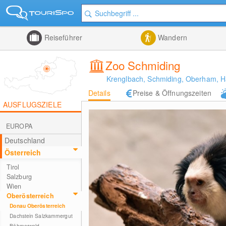
Reiseführer
Wandern
Zoo Schmiding
Krenglbach, Schmiding, Oberham, H
Details
Preise & Öffnungszeiten
AUSFLUGSZIELE
EUROPA
Deutschland
Österreich
Tirol
Salzburg
Wien
Oberösterreich
Donau Oberösterreich
Dachstein Salzkammergut
Böhmerwald