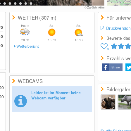
© Zoo Schmiding
WETTER
(307
m
)
Für unter
Heute
Sa.
So.
70
Druckversion
40
Bewerte das 
20
°C
16
°C
18
°C
90
Wetterbericht
0
Erzähl's we
Share
WEBCAMS
00
Bildergaler
Leider ist im Moment keine
00
Webcam verfügbar