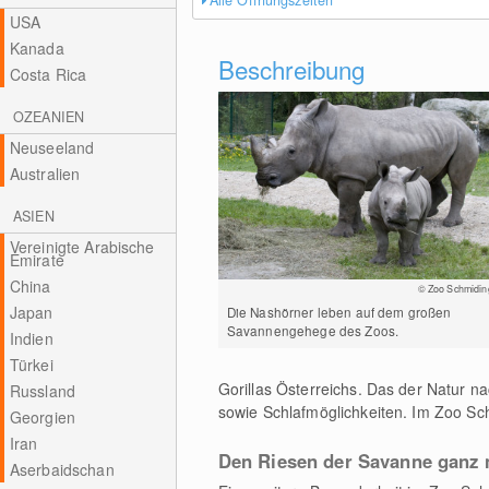
Alle Öffnungszeiten
USA
Kanada
Beschreibung
Costa Rica
OZEANIEN
Neuseeland
Australien
ASIEN
Vereinigte Arabische
Emirate
China
© Zoo Schmidin
Japan
Die Nashörner leben auf dem großen
Savannengehege des Zoos.
Indien
Türkei
Gorillas Österreichs. Das der Natur 
Russland
sowie Schlafmöglichkeiten. Im Zoo Sch
Georgien
Iran
Den Riesen der Savanne ganz 
Aserbaidschan