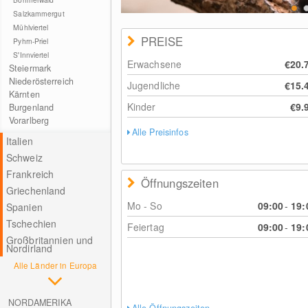
Salzkammergut
Mühlviertel
PREISE
Pyhrn-Priel
S'Innviertel
Erwachsene
€20.
Steiermark
Niederösterreich
Jugendliche
€15.
Kärnten
Kinder
€9.
Burgenland
Vorarlberg
Alle Preisinfos
Italien
Schweiz
Frankreich
Öffnungszeiten
Griechenland
Mo - So
09:00
-
19:
Spanien
Tschechien
Feiertag
09:00
-
19:
Großbritannien und
Nordirland
Alle Länder in Europa
NORDAMERIKA