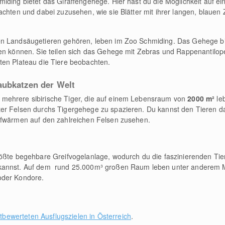
iding bietet das Giraffengehege. Hier hast du die Möglichkeit auf 
bachten und dabei zuzusehen, wie sie Blätter mit ihrer langen, blau
en Landsäugetieren gehören, leben im Zoo Schmiding. Das Gehege bi
gen können. Sie teilen sich das Gehege mit Zebras und Rappenantilop
ten Plateau die Tiere beobachten.
aubkatzen der Welt
mehrere sibirische Tiger, die auf einem Lebensraum von
2000 m²
le
ter Felsen durchs Tigergehege zu spazieren. Du kannst den Tieren 
ufwärmen auf den zahlreichen Felsen zusehen.
rößte begehbare Greifvogelanlage, wodurch du die faszinierenden Ti
 kannst. Auf dem rund 25.000m³ großen Raum leben unter anderem 
oder Kondore.
tbewerteten Ausflugszielen in Österreich
.