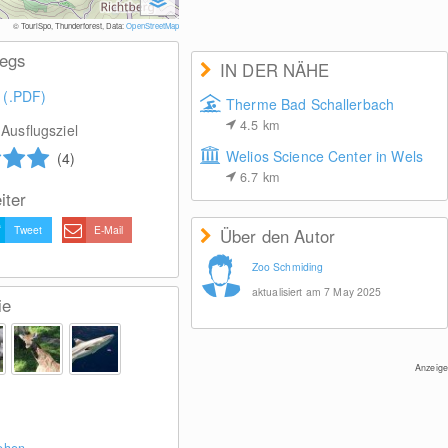
© TouriSpo, Thunderforest, Data:
OpenStreetMap
wegs
IN DER NÄHE
 (.PDF)
Therme Bad Schallerbach
4.5
km
Ausflugsziel
Welios Science Center in Wels
(4)
6.7
km
iter
Tweet
E-Mail
Über den Autor
Zoo Schmiding
aktualisiert am 7 May 2025
ie
Anzeige