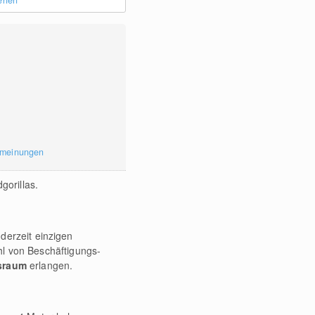
sehen
rmeinungen
gorillas.
derzeit einzigen
hl von Beschäftigungs-
nsraum
erlangen.