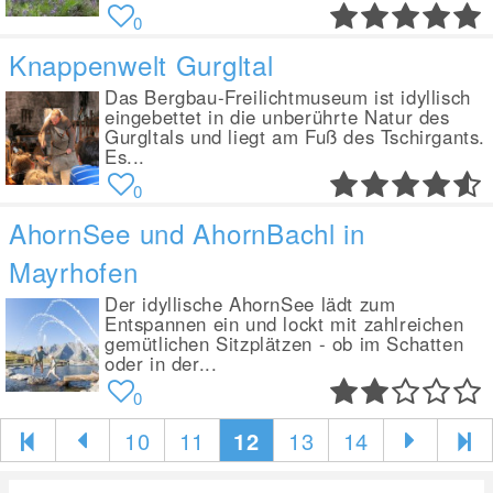
0
Knappenwelt Gurgltal
Das Bergbau-Freilichtmuseum ist idyllisch
eingebettet in die unberührte Natur des
Gurgltals und liegt am Fuß des Tschirgants.
Es...
0
AhornSee und AhornBachl in
Mayrhofen
Der idyllische AhornSee lädt zum
Entspannen ein und lockt mit zahlreichen
gemütlichen Sitzplätzen - ob im Schatten
oder in der...
0
10
11
12
13
14