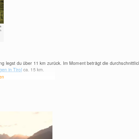
a
n
ng legst du über 11
km
zurück. Im Moment beträgt die durchschnittli
en in Tirol
ca. 15
km
.
en