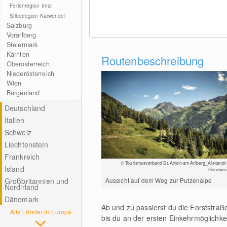
Ferienregion Imst
Silberregion Karwendel
Salzburg
Vorarlberg
Steiermark
Kärnten
Routenbeschreibung
Oberösterreich
Niederösterreich
Wien
Burgenland
Deutschland
Italien
Schweiz
Liechtenstein
Frankreich
© Tourismusverband St. Anton am Arlberg_Alexandr
Island
Genewei
Großbritannien und
Aussicht auf dem Weg zur Putzenalpe
Nordirland
Dänemark
Ab und zu passierst du die Forststraße
Alle Länder in Europa
bis du an der ersten Einkehrmöglichkei