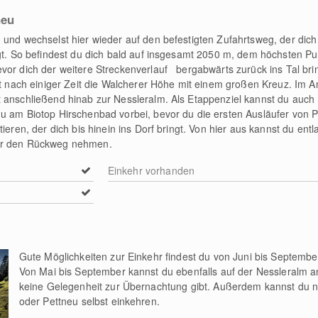
neu
 und wechselst hier wieder auf den befestigten Zufahrtsweg, der dich
ngt. So befindest du dich bald auf insgesamt 2050 m, dem höchsten P
vor dich der weitere Streckenverlauf bergabwärts zurück ins Tal bring
hst nach einiger Zeit die Walcherer Höhe mit einem großen Kreuz. Im 
 anschließend hinab zur Nessleralm. Als Etappenziel kannst du auch 
u am Biotop Hirschenbad vorbei, bevor du die ersten Ausläufer von P
tieren, der dich bis hinein ins Dorf bringt. Von hier aus kannst du en
für den Rückweg nehmen.
Einkehr vorhanden
Gute Möglichkeiten zur Einkehr findest du von Juni bis Septembe
Von Mai bis September kannst du ebenfalls auf der Nessleralm an
keine Gelegenheit zur Übernachtung gibt. Außerdem kannst du na
oder Pettneu selbst einkehren.