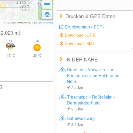
2,100
m
890
m
910
m
Drucken & GPS Daten
© TouriSpo, Thunderforest, Data:
OpenStreetMap
Druckversion (.PDF)
(2,020
m
)
Download .GPX
Fr.
Sa.
Download .KML
16
°C
20
°C
IN DER NÄHE
Durch das Verwalltal zur
Konstanzer und Heilbronner
Hütte
S
2.4
km
Tritschalpe - Roßfallalm -
Darmstädterhütte
2.5
km
Sattelwaldweg
2.5
km