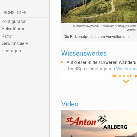
SONSTIGES
Konfigurator
© Tourismusverband St. Anton am Arlberg_Alexandr
Reiseführer
Genewei
Karte
Die Putzenalpe lädt zum Verweilen ein
Gewinnspiele
Umfragen
Wissenswertes
Auf dieser mittelschweren Wanderu
TouriSpo eingetragenen
Wanderung
Mehr anzeig
Video