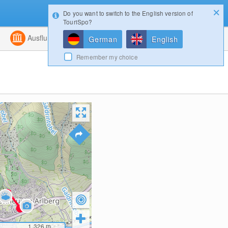
Do you want to switch to the English version of
Konfigurator
Gewinnspiele
Login
TouriSpo?
ht
Kombiniert
Ausflugsziele
Magazin
German
English
Remember my choice
1,326
m