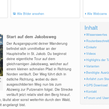
Alle Bilder ansehen
Alle Webcams
Inhalt
Wissenswertes
Start auf dem Jakobsweg
Routenbeschrei
Der Ausgangspunkt deiner Wanderung
Einkehr
befindet sich unmittelbar an der
Hauptstraße in St. Jakob. Du beginnst
Videos
deine eigentliche Tour auf dem
Highlights der T
gleichnamigen Jakobsweg, welcher auf
Varianten
einem kleinen schmalen Pfad in Richtung
Benötigte Ausrü
Norden verläuft. Der Weg führt dich in
Anfahrt zum Sta
östliche Richtung, wobei du dem
a
n
ausgeschilderten Weg nun bis zum
GPS Download
Abzweig zur Putzenalm folgst. Die Strecke
Kontakt
verläuft jetzt relativ steil den Berg hinauf.
Forum und Use
, läufst aber sonst weiterhin durch den Wald,
t angelangt bist.