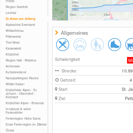
Pitztal
2000m
Region Seefeld
1500m
1000m
Lechtal
0km
2km
St.Anton am Arlberg
Alpbachtal Seenland
Wildschönau
Allgemeines
Pillerseetal
Tirol West
Kaiserwinkl
Kitzbühel
Schwierigkeit
Mi
Region Hall - Wattens
Achensee
Strecke:
10.9
Kufsteinerland
Naturparkregion Reutte
Gehzeit:
4
Wilder Kaiser
Start
St. J
Kitzbüheler Alpen - St.
Johann - Oberndorf -
Kirchdorf
Ziel
Pet
Kitzbühler Alpen - Brixental
Innsbruck & seine
Feriendörfer
Ferienregion Hohe Salve
Erste Ferienregion im Zillertal
Ötztal