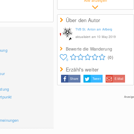
Alle anzeigen
Über den Autor
TVB St. Anton am Arlberg
aktualisiert am 10 May 2019
Bewerte die Wanderung
bung
(0)
0
Erzähl's weiter
our
Share
Tweet
E-Mail
stung
rtpunkt
Anzeige
rmeinungen