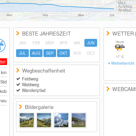
Max:
Aufstieg:
Abstieg:
4km
7km
9km
11km
BESTE JAHRESZEIT
WETTER
Heute
JAN
FEB
MÄR
APR
MAI
JUN
JUL
AUG
SEP
OKT
NOV
DEZ
17
°C
ttel
Wetterbericht
Wegbeschaffenheit
9
km
Feldweg
 Std
Waldweg
WEBCAM
Wanderpfad
akob
tneu
Bildergalerie