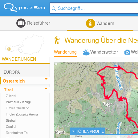
Reiseführer
Wandern
Wanderung Über die Nes
Wanderung
Wanderwetter
We
WANDERUNGEN
EUROPA
Österreich
Tirol
Zillertal
Paznaun - Ischgl
Tiroler Oberland
Tiroler Zugspitz Arena
Stubai
Osttirol
HÖHENPROFIL
Tannheimer Tal
2500m