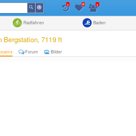
+
+
0
In
Suchen
der
Nähe
Listenansicht
Kartenansic
Radfahren
Baden
Bergstation, 7119 ft
bcams
Forum
Bilder