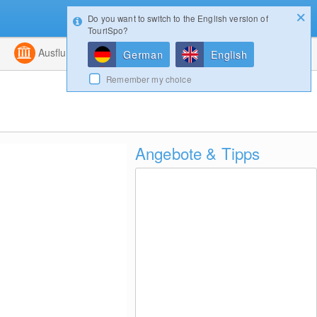
Do you want to switch to the English version of
Konfigurator
Gewinnspiele
Login
TouriSpo?
ht
Kombiniert
Ausflugsziele
Magazin
German
English
Remember my choice
Angebote & Tipps