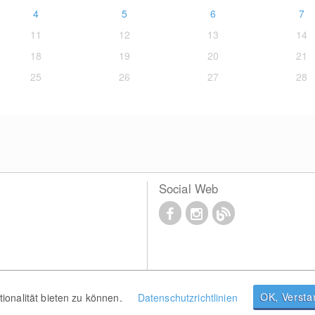
4
5
6
7
11
12
13
14
18
19
20
21
25
26
27
28
Social Web
OK, Verst
onalität bieten zu können.
Datenschutzrichtlinien