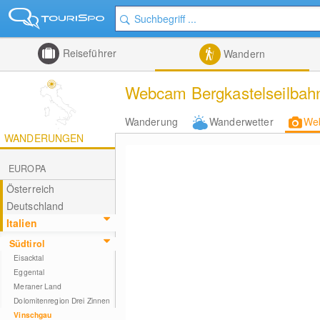
Reiseführer
Wandern
Webcam Bergkastelseilbahn 
Wanderung
Wanderwetter
We
WANDERUNGEN
EUROPA
Österreich
Deutschland
Italien
Südtirol
Eisacktal
Eggental
Meraner Land
Dolomitenregion Drei Zinnen
Vinschgau