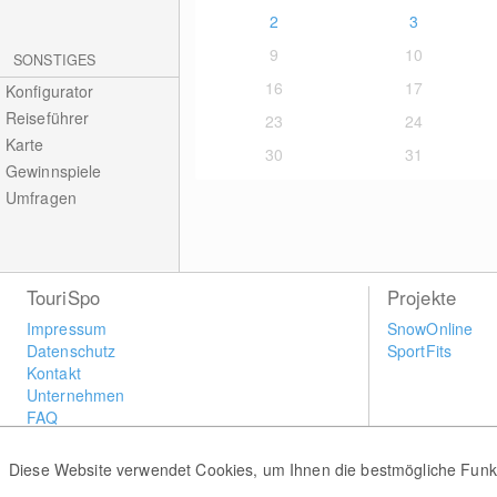
2
3
9
10
SONSTIGES
16
17
Konfigurator
Reiseführer
23
24
Karte
30
31
Gewinnspiele
Umfragen
TouriSpo
Projekte
Impressum
SnowOnline
Datenschutz
SportFits
Kontakt
Unternehmen
FAQ
Newsletter
Widget
Diese Website verwendet Cookies, um Ihnen die bestmögliche Funkti
Umfragen