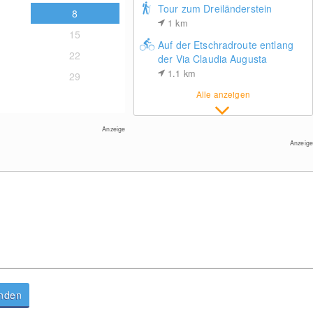
Tour zum Dreiländerstein
8
1
km
15
Auf der Etschradroute entlang
22
der Via Claudia Augusta
1.1
km
29
Alle anzeigen
Anzeige
Anzeige
anden