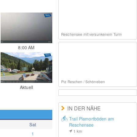
Reschensee mit versunkenem Turm
8:00 AM
Piz Reschen / Schöneben
Aktuell
IN DER NÄHE
Trail Plamortböden am
Sat
Reschensee
Schöneben / Reschenpass
1
km
1