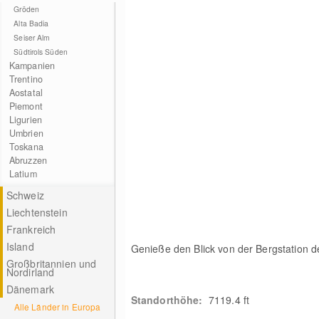
Gröden
Alta Badia
Seiser Alm
Südtirols Süden
Kampanien
Trentino
Aostatal
Piemont
Ligurien
Umbrien
Toskana
Abruzzen
Latium
Schweiz
Liechtenstein
Frankreich
Island
Genieße den Blick von der Bergstation d
Großbritannien und
Nordirland
Dänemark
Standorthöhe:
7119.4 ft
Alle Länder in Europa