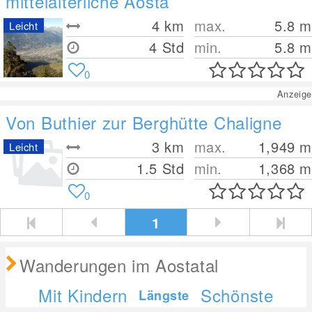
mittelalterliche Aosta
4
km
max.
5.8
m
Leicht
4 Std
min.
5.8
m
0
Anzeige
Von Buthier zur Berghütte Chaligne
3
km
max.
1,949
m
Leicht
1.5 Std
min.
1,368
m
0
1
Wanderungen im Aostatal
Mit Kindern
Schönste
Längste