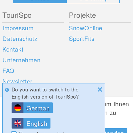
TouriSpo
Projekte
Impressum
SnowOnline
Datenschutz
SportFits
Kontakt
Unternehmen
FAQ
Newsletter
Do you want to switch to the
Umfragen
English version of TouriSpo?
Diese Website verwendet Cookies, um Ihnen
German
Mobile Apps
Social Web
die bestmögliche Funktionalität bieten zu
können.
iOS
English