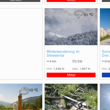
21
°C
0
Winterwanderung im
Somm
Silvestertal
Drei
4
km
2 Std
9
k
min.
1,492
m
max.
1,807
m
min.
Mittel
16
°C
16
°C