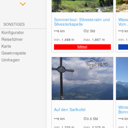
0
Sommertour: Silvesteralm und
Wass
Silvesterkapelle
Vom 
SONSTIGES
zum K
6
km
2 Std
3
k
Konfigurator
Reiseführer
min.
1,488
m
max.
1,887
m
min.
1
Karte
Mittel
Gewinnspiele
Umfragen
15
°C
0
Wint
Auf den Sarlkofel
Bonn
6
km
3.5 Std
4
k
min.
1,225
m
max.
2,375
m
min.
1