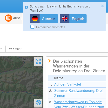
Do you want to switch to the English version of
Konfigurator
Gewinnspiele
Login
TouriSpo?
ht
Kombiniert
Ausflugsziele
Magazin
German
English
Remember my choice
lm
Mehr
Die 5 schönsten
Wanderungen in der
Dolomitenregion Drei Zinnen
Name
1.
Auf den Sarlkofel
2.
Sommer-Rundwanderung: Drei
Zinnen
3.
Wasserschätzeweg in Toblach:
Vom Zwei-Wasser-Brunnen zum