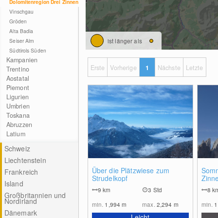
Dolomitenregion Drei Zinnen
Vinschgau
Gröden
Alta Badia
ist länger als
Seiser Alm
Südtirols Süden
Kampanien
Erste
Vorherige
1
Nächste
Letzte
Trentino
Aostatal
Piemont
Ligurien
Umbrien
Toskana
Abruzzen
Latium
Schweiz
Liechtenstein
0
Über die Plätzwiese zum
Somm
Frankreich
Strudelkopf
Zinne
Island
Hütt
9
km
3 Std
8
k
Großbritannien und
Nordirland
min.
1,994
m
max.
2,294
m
min.
1
Dänemark
Leicht