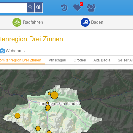
0
In
Suchen
der
Nähe
Listenansicht
Kartenansic
Radfahren
Baden
tenregion Drei Zinnen
Webcams
omitenregion Drei Zinnen
Vinschgau
Gröden
Alta Badia
Seiser A