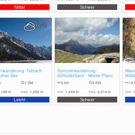
Mittel
Schwer
16
°C
0
0
erwanderung: Toblach -
Sommerwanderung:
Wand
acher See
Schluderbach - Monte Piano
Wild
m
1 Std
3
km
3 Std
10
,199
m
max.
1,258
m
min.
1,455
m
max.
2,314
m
min.
Leicht
Schwer