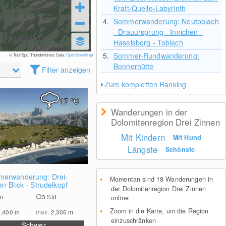
Kraft-Quelle-Labyrinth
4.
Sommerwanderung: Neutoblach
- Drauursprung - Innichen -
Haselsberg - Toblach
5.
Sommer-Rundwanderung:
© TouriSpo, Thunderforest, Data:
OpenStreetMap
Bonnerhütte
Filter anzeigen
Zum kompletten Ranking
17
°C
Wanderungen in der
Dolomitenregion Drei Zinnen
Mit Kindern
Mit Hund
Längste
Schönste
0
erwanderung: Drei-
Momentan sind 18 Wanderungen in
n-Blick - Strudelkopf
der Dolomitenregion Drei Zinnen
m
3 Std
online
Zoom in die Karte, um die Region
1,400
m
max.
2,305
m
einzuschränken
Schwer