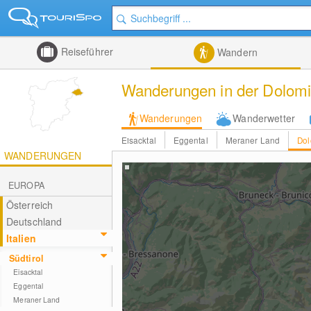
Reiseführer
Wandern
Wanderungen in der Dolomi
Wanderungen
Wanderwetter
Eisacktal
Eggental
Meraner Land
Dol
WANDERUNGEN
EUROPA
Österreich
Deutschland
Italien
Südtirol
Eisacktal
Eggental
Meraner Land