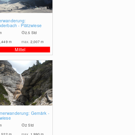
0
erwanderung:
uderbach - Plätzwiese
m
2.5 Std
1,449
m
max.
2,007
m
Mittel
0
erwanderung: Gemärk -
zwiese
m
2 Std
1,522
m
max.
1,990
m