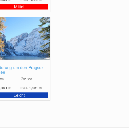
Mittel
0
erung um den Pragser
see
km
2 Std
1,491
m
max.
1,491
m
Leicht