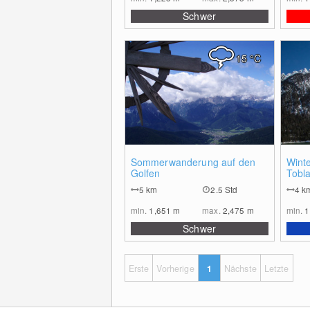
Schwer
15
°C
0
Sommerwanderung auf den
Wint
Golfen
Tobl
5
km
2.5 Std
4
k
min.
1,651
m
max.
2,475
m
min.
1
Schwer
Erste
Vorherige
1
Nächste
Letzte