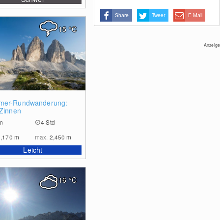
Share
Tweet
E-Mail
15
°C
Anzeige
0
er-Rundwanderung:
 Zinnen
m
4 Std
2,170
m
max.
2,450
m
Leicht
16
°C