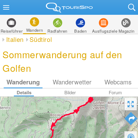
Wandern
Reiseführer
Radfahren
Baden
Ausflugsziele
Magazin
Italien
Südtirol
Sommerwanderung auf den
Golfen
Wanderung
Wanderwetter
Webcams
Details
Bilder
Forum