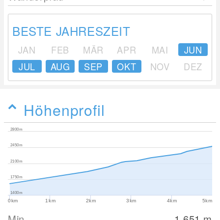
BESTE JAHRESZEIT
JAN
FEB
MÄR
APR
MAI
JUN
JUL
AUG
SEP
OKT
NOV
DEZ
Höhenprofil
2800m
2450m
2100m
1750m
1400m
0km
1km
2km
3km
4km
5km
Min
1,651
m