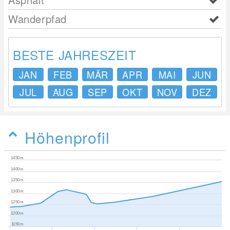
Wanderpfad
BESTE JAHRESZEIT
JAN
FEB
MÄR
APR
MAI
JUN
JUL
AUG
SEP
OKT
NOV
DEZ
Höhenprofil
1450m
1400m
1350m
1300m
1250m
1200m
1150m