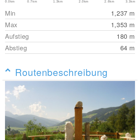
0.0km
0.7km
1.3km
2.0km
2.6km
3.3km
Min
1,237
m
Max
1,353
m
Aufstieg
180
m
Abstieg
64
m
Routenbeschreibung