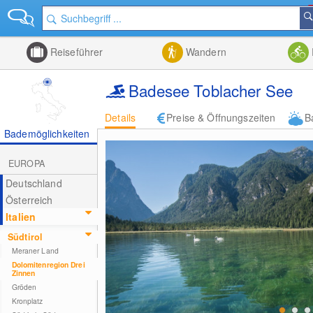
Reiseführer
Wandern
Badesee Toblacher See
Details
Preise & Öffnungszeiten
B
Bademöglichkeiten
EUROPA
Deutschland
Österreich
Italien
Südtirol
Meraner Land
Dolomitenregion Drei
Zinnen
Gröden
Kronplatz