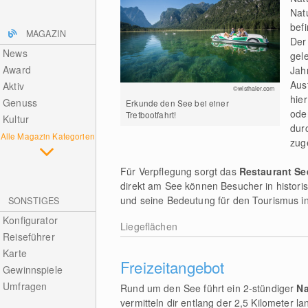
Nat
bef
MAGAZIN
Der
News
gel
Award
Jahr
Aus
Aktiv
©wisthaler.com
hie
Genuss
Erkunde den See bei einer
ode
Tretbootfahrt!
Kultur
dur
Alle Magazin Kategorien
zug
Für Verpflegung sorgt das
Restaurant S
direkt am See können Besucher in histor
und seine Bedeutung für den Tourismus in
SONSTIGES
Konfigurator
Liegeflächen
Reiseführer
Karte
Freizeitangebot
Gewinnspiele
Umfragen
Rund um den See führt ein 2-stündiger
Na
vermitteln dir entlang der 2,5 Kilometer 