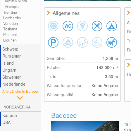
Südtirols Süden
Vinschgau
Allgemeines
Trentino
Lombardei
A
Venetien
Toskana
R
Piemont
Ligurien
Tr
Schweiz
Ru
Rumänien
Seehöhe:
1,256
m
Island
Fläche:
143,000
m²
Ungarn
Li
Tiefe:
3.50
m
Slowenien
Niederlande
Wassertemperatur:
Keine Angabe
Alle Länder in Europa
Wasserqualität:
Keine Angabe
NORDAMERIKA
Badesee
Kanada
USA
Im 
Nat