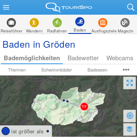
Baden
Reiseführer
Wandern
Radfahren
Ausflugsziele
Magazin
Baden in Gröden
Bademöglichkeiten
Badewetter
Webcams
Thermen
Schwimmbäder
Badeseen
ist größer als