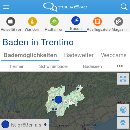
Baden
Reiseführer
Wandern
Radfahren
Ausflugsziele
Magazin
Baden in Trentino
Bademöglichkeiten
Badewetter
Webcams
Thermen
Schwimmbäder
Badeseen
ist größer als