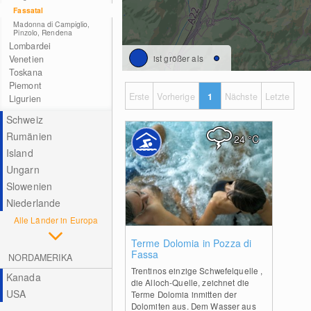
Fassatal
Madonna di Campiglio,
Pinzolo, Rendena
Lombardei
ist größer als
Venetien
Toskana
Piemont
Erste
Vorherige
1
Nächste
Letzte
Ligurien
Schweiz
Rumänien
24
°C
Island
Ungarn
Slowenien
Niederlande
Alle Länder in Europa
0
Terme Dolomia in Pozza di
Fassa
NORDAMERIKA
Trentinos einzige Schwefelquelle ,
Kanada
die Alloch-Quelle, zeichnet die
USA
Terme Dolomia inmitten der
Dolomiten aus. Dem Wasser aus