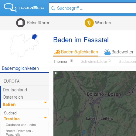
Reiseführer
Wandern
Baden im Fassatal
Bademöglichkeiten
Badewetter
Thermen
(1)
Schwimmbäder
(0)
Badesee
Bademöglichkeiten
EUROPA
Deutschland
Österreich
Italien
Südtirol
Trentino
Gardasee und Ledro
Brenta Dolomiten -
Paganella