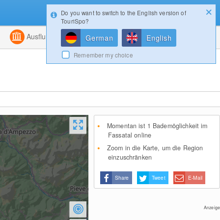
Do you want to switch to the English version of
Konfigurator
Gewinnspiele
Login
TouriSpo?
ht
Kombiniert
Ausflugsziele
Magazin
German
English
Remember my choice
Momentan ist 1 Bademöglichkeit im
Fassatal online
Zoom in die Karte, um die Region
einzuschränken
Share
Tweet
E-Mail
Anzeige