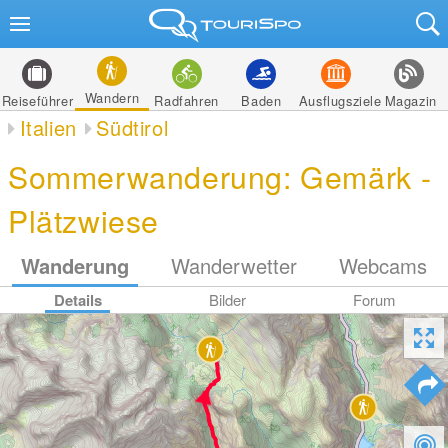
Wandern
Reiseführer
Radfahren
Baden
Ausflugsziele
Magazin
Italien
Südtirol
Sommerwanderung: Gemärk -
Plätzwiese
Wanderung
Wanderwetter
Webcams
Details
Bilder
Forum