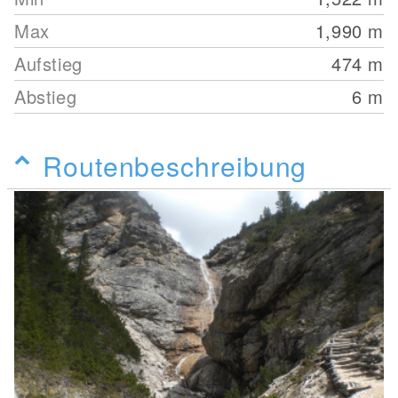
Max
1,990
m
Aufstieg
474
m
Abstieg
6
m
Routenbeschreibung