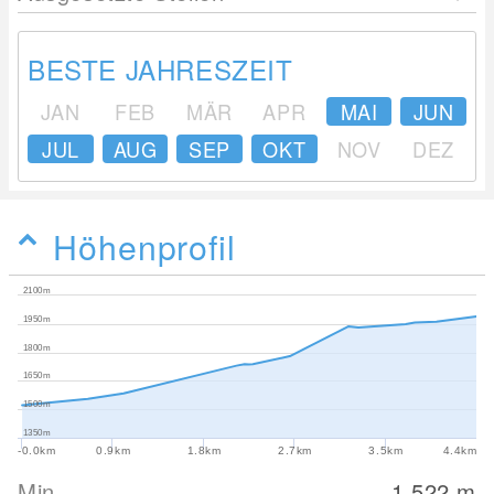
BESTE JAHRESZEIT
JAN
FEB
MÄR
APR
MAI
JUN
JUL
AUG
SEP
OKT
NOV
DEZ
Höhenprofil
2100m
1950m
1800m
1650m
1500m
1350m
-0.0km
0.9km
1.8km
2.7km
3.5km
4.4km
Min
1,522
m