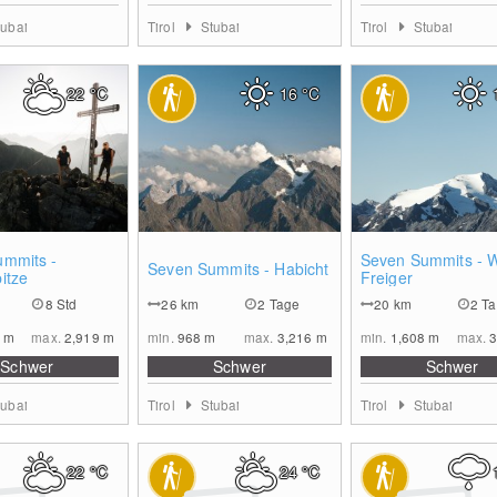
tubai
Tirol
Stubai
Tirol
Stubai
22
°C
16
°C
0
0
ummits -
Seven Summits - W
Seven Summits - Habicht
itze
Freiger
8 Std
26
km
2 Tage
20
km
2 T
1
m
max.
2,919
m
min.
968
m
max.
3,216
m
min.
1,608
m
max.
Schwer
Schwer
Schwer
tubai
Tirol
Stubai
Tirol
Stubai
22
°C
24
°C