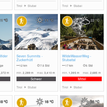
Tirol
Stubai
Tirol
Stubai
11
°C
11
°C
22
°C
0
0
0
ilder
Seven Summits -
WildeWasserWeg -
Zuckerhütl
Stubaital
age
12
km
7.5 Std
17
km
5 Std
3,372
m
min.
2,289
m
max.
3,410
m
min.
1,395
m
max.
2,685
m
Schwer
Mittel
Tirol
Stubai
Tirol
Stubai
18
°C
16
°C
22
°C