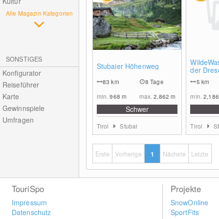
Kultur
Alle Magazin Kategorien
SONSTIGES
0
WildeWa
Stubaier Höhenweg
der Dres
Konfigurator
Sulzenau
83
km
8 Tage
5
km
Reiseführer
Karte
min.
968
m
max.
2,862
m
min.
2,18
Gewinnspiele
Schwer
Umfragen
Tirol
Stubai
Tirol
S
Erste
Vorherige
1
Nächste
Letzte
TouriSpo
Projekte
Impressum
SnowOnline
Datenschutz
SportFits