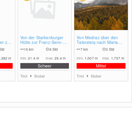
0
0
0
Von der Starkenburger
Von Medraz über den
er zur
Hütte zur Franz-Senn-
Talersteig nach Maria
Hütte
Waldrast
Std
15
km
6 Std
7
km
3 Std
1,382
m
min.
21.4
m
max.
25.4
m
min.
1,007
m
max.
1,737
m
Schwer
Mittel
Tirol
Stubai
Tirol
Stubai