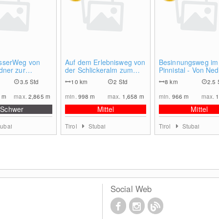
0
0
sserWeg von
Auf dem Erlebnisweg von
Besinnungsweg im
dner zur
der Schlickeralm zum
Pinnistal - Von Ned
 Hütte
Gröbenhof
Issenanger Alm
3.5 Std
10
km
2 Std
8
km
2.5 
6
m
max.
2,865
m
min.
998
m
max.
1,658
m
min.
966
m
max.
Schwer
Mittel
Mittel
tubai
Tirol
Stubai
Tirol
Stubai
Social Web