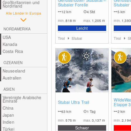
Genussrouten Stubaital –
Genussro
Großbritannien und
Stubaier Forelle
Stubaier
Nordirland
12
km
4 Std
5
km
Alle Länder in Europa
min.
818
m
max.
1,205
m
min.
1,39
Leicht
NORDAMERIKA
USA
Tirol
Stubai
Tirol
S
Kanada
Costa Rica
11
°C
OZEANIEN
Neuseeland
Australien
ASIEN
Vereinigte Arabische
0
WildeWa
Emirate
Stubai Ultra Trail
Etappe 3
China
- Sulzen
63
km
1 Tag
2
km
Japan
min.
575
m
max.
3,137
m
min.
2,19
Indien
Schwer
Türkei