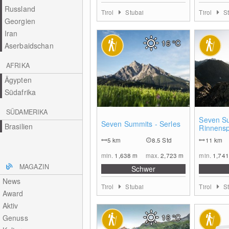
Russland
Tirol
Stubai
Tirol
S
Georgien
Iran
16
°C
Aserbaidschan
AFRIKA
Ägypten
Südafrika
SÜDAMERIKA
0
Seven S
Seven Summits - Serles
Brasilien
Rinnensp
5
km
8.5 Std
11
km
min.
1,638
m
max.
2,723
m
min.
1,74
MAGAZIN
Schwer
News
Tirol
Stubai
Tirol
S
Award
Aktiv
16
°C
Genuss