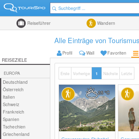
Reiseführer
Wandern
Alle Einträge von Tourismus
Profil
Wall
Favoriten
REISEZIELE
EUROPA
Erste
Vorherige
1
Nächste
Letzte
Deutschland
Österreich
25
°C
Italien
Schweiz
Frankreich
Spanien
Tschechien
Griechenland
0