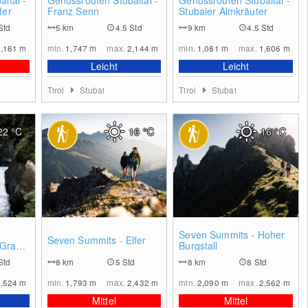
ital -
Genussrouten Stubaital -
Genussrouten Stubaital -
fer
Franz Senn
Stubaier Almkräuter
Std
5
km
4.5 Std
9
km
4.5 Std
2,161
m
min.
1,747
m
max.
2,144
m
min.
1,081
m
max.
1,606
m
Leicht
Leicht
Tirol
Stubai
Tirol
Stubai
22
°C
16
°C
16
°C
0
0
0
Seven Summits - Hoher
Seven Summits - Elfer
- Grawa
Burgstall
Std
8
km
5 Std
8
km
8 Std
1,524
m
min.
1,793
m
max.
2,432
m
min.
2,090
m
max.
2,562
m
Mittel
Mittel