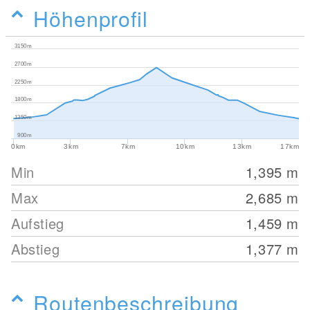
Höhenprofil
3150m
2700m
2250m
1800m
1350m
900m
0km
3km
7km
10km
13km
17km
Min
1,395
m
Max
2,685
m
Aufstieg
1,459
m
Abstieg
1,377
m
Routenbeschreibung