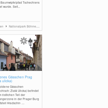
r Baumwipfelpfad Tschechiens
et wurde. Seit...
men
Nationalpark Böhmerwald
30
°C
0
enes Gässchen Prag
a ulicka)
oldene Gässchen
chisch: Zlatá Ulicka) befindet
m östlichen Teil der
ngerzone in der Prager Burg
steil Hradschin ....