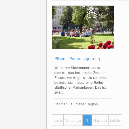
30
°C
0
Pilsen - Parkanlagenring
Wo früher Stadtmauern dazu
dienten, das historische Zentrum
Pilsens vor Angriffen zu schützen,
befindet sich heute eine Reihe
städtischer Parkanlagen. Das ist
zwar...
Böhmen
Pilsner Region
Erste
Vorherige
1
Nächste
Letzte