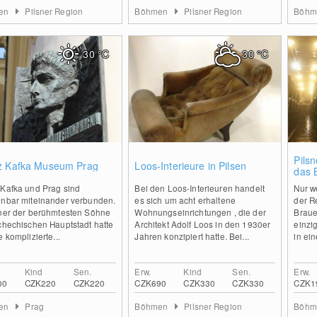
en
Pilsner Region
Böhmen
Pilsner Region
Böh
30
°C
30
°C
0
0
Pilsn
z Kafka Museum Prag
Loos-Interieure in Pilsen
das 
 Kafka und Prag sind
Bei den Loos-Interieuren handelt
Nur w
nnbar miteinander verbunden.
es sich um acht erhaltene
der Re
iner der berühmtesten Söhne
Wohnungseinrichtungen , die der
Braue
chechischen Hauptstadt hatte
Architekt Adolf Loos in den 1930er
einzi
e komplizierte...
Jahren konzipiert hatte. Bei...
in ei
Kind
Sen.
Erw.
Kind
Sen.
Erw.
00
CZK220
CZK220
CZK690
CZK330
CZK330
CZK1
en
Prag
Böhmen
Pilsner Region
Böh