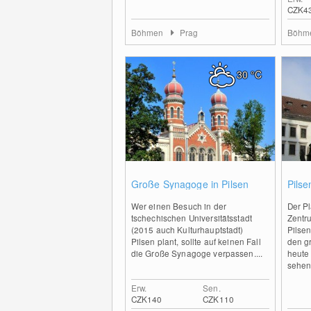
CZK4
Böhmen
Prag
Böhm
30
°C
0
Große Synagoge in Pilsen
Pilse
Wer einen Besuch in der
Der Pl
tschechischen Universitätsstadt
Zentr
(2015 auch Kulturhauptstadt)
Pilsen
Pilsen plant, sollte auf keinen Fall
den gr
die Große Synagoge verpassen....
heute
sehens
Erw.
Sen.
CZK140
CZK110