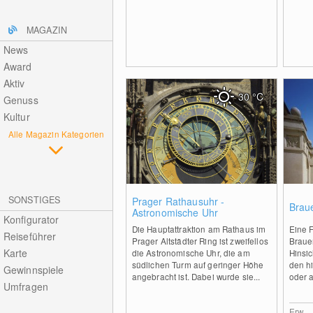
MAGAZIN
News
Award
Aktiv
30
°C
Genuss
Kultur
Alle Magazin Kategorien
0
SONSTIGES
Prager Rathausuhr -
Braue
Astronomische Uhr
Konfigurator
Die Hauptattraktion am Rathaus im
Eine 
Reiseführer
Prager Altstädter Ring ist zweifellos
Brauer
Karte
die Astronomische Uhr, die am
Hinsic
südlichen Turm auf geringer Höhe
den hi
Gewinnspiele
angebracht ist. Dabei wurde sie...
oder a
Umfragen
Erw.