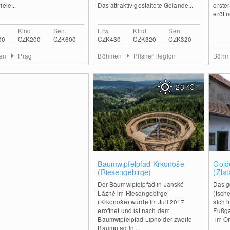
iele...
Das attraktiv gestaltete Gelände...
erste
eröffn
Kind
Sen.
Erw.
Kind
Sen.
00
CZK200
CZK600
CZK430
CZK320
CZK320
en
Prag
Böhmen
Pilsner Region
Böh
23
°C
0
Baumwipfelpfad Krkonoše
Gold
(Riesengebirge)
(Zlat
Der Baumwipfelpfad in Janské
Das g
Lázně im Riesengebirge
(tsche
(Krkonoše) wurde im Juli 2017
sich i
eröffnet und ist nach dem
Fußgä
Baumwipfelpfad Lipno der zweite
im Ort
Baumpfad in...