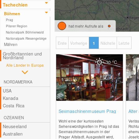
Tschechien
Böhmen
Prag
hat mehr Aufrufe als
Pilsner Region
Nationalpark Böhmerwald
Nationalpark Riesengebirge
Erste
Vorherige
1
Nächste
Letzte
Mähren
Großbritannien und
Nordirland
30
°C
Alle Länder in Europa
NORDAMERIKA
USA
Kanada
Costa Rica
0
Sexmaschinenmuseum Prag
Alter
OZEANIEN
Wohl eine der kuriosesten
Verläs
Neuseeland
Sehenswürdigkeiten in Prag ist das
Richtu
Sexmaschinenmuseum in der
ehemal
Australien
Prager Altstadt. Ausgestellt wird,
Josefo