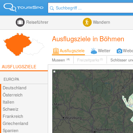
Reiseführer
Wandern
Ausflugsziele in Böhmen
Ausflugsziele
Wetter
Web
Museen
(4)
Freizeitparks
(0)
Schlösser u
AUSFLUGSZIELE
EUROPA
Deutschland
Österreich
Italien
Schweiz
Frankreich
Griechenland
Spanien