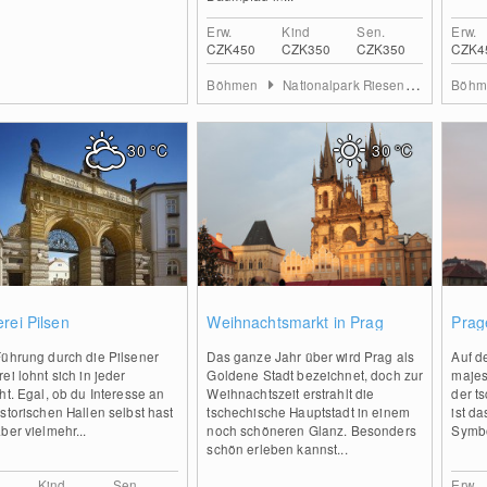
Erw.
Kind
Sen.
Erw.
CZK450
CZK350
CZK350
CZK4
Böhmen
Nationalpark Riesengebirge
Böh
30
°C
30
°C
0
0
rei Pilsen
Weihnachtsmarkt in Prag
Prag
Führung durch die Pilsener
Das ganze Jahr über wird Prag als
Auf d
ei lohnt sich in jeder
Goldene Stadt bezeichnet, doch zur
majes
ht. Egal, ob du Interesse an
Weihnachtszeit erstrahlt die
der t
storischen Hallen selbst hast
tschechische Hauptstadt in einem
ist d
ber vielmehr...
noch schöneren Glanz. Besonders
Symbo
schön erleben kannst...
Kind
Sen.
Erw.