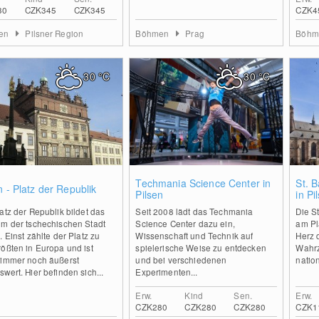
30
CZK345
CZK345
CZK4
en
Pilsner Region
Böhmen
Prag
Böh
30
°C
30
°C
0
0
Techmania Science Center in
St. 
n - Platz der Republik
Pilsen
in Pi
atz der Republik bildet das
Seit 2008 lädt das Techmania
Die S
um der tschechischen Stadt
Science Center dazu ein,
am Pl
. Einst zählte der Platz zu
Wissenschaft und Technik auf
Herz d
ößten in Europa und ist
spielerische Weise zu entdecken
Wahrz
 immer noch äußerst
und bei verschiedenen
nation
wert. Hier befinden sich...
Experimenten...
Erw.
Kind
Sen.
Erw.
CZK280
CZK280
CZK280
CZK1