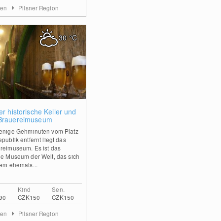
men
Pilsner Region
30
°C
0
er historische Keller und
Brauereimuseum
enige Gehminuten vom Platz
publik entfernt liegt das
reimuseum. Es ist das
ge Museum der Welt, das sich
nem ehemals...
Kind
Sen.
90
CZK150
CZK150
men
Pilsner Region