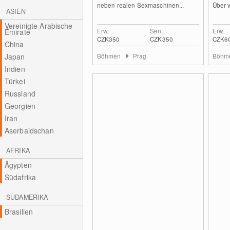
neben realen Sexmaschinen...
Über v
ASIEN
Vereinigte Arabische
Erw.
Sen.
Erw.
Emirate
CZK350
CZK350
CZK6
China
Japan
Böhmen
Prag
Böhm
Indien
Türkei
Russland
Georgien
Iran
Aserbaidschan
AFRIKA
Ägypten
Südafrika
SÜDAMERIKA
Brasilien