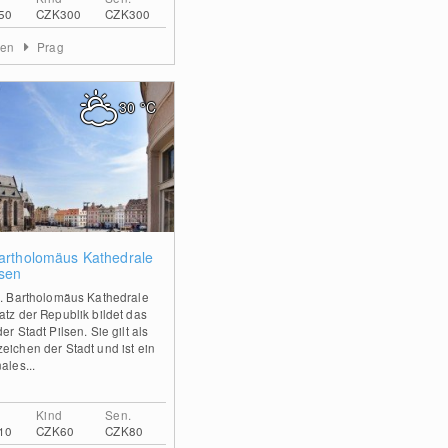
50
CZK300
CZK300
men
Prag
30
°C
0
Bartholomäus Kathedrale
lsen
t. Bartholomäus Kathedrale
atz der Republik bildet das
er Stadt Pilsen. Sie gilt als
eichen der Stadt und ist ein
ales...
Kind
Sen.
10
CZK60
CZK80