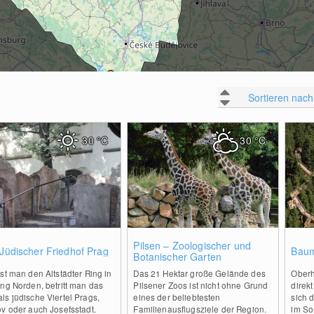
Sortieren nach
30
°C
30
°C
0
0
Pilsen – Zoologischer und
 Jüdischer Friedhof Prag
Baum
Botanischer Garten
st man den Altstädter Ring in
Das 21 Hektar große Gelände des
Oberh
ng Norden, betritt man das
Pilsener Zoos ist nicht ohne Grund
direkt
s jüdische Viertel Prags,
eines der beliebtesten
sich 
v oder auch Josefsstadt.
Familienausflugsziele der Region.
im S