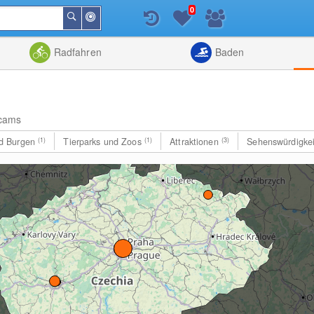
0
In
Suchen
der
Nähe
Listenansicht
Kartenansic
Radfahren
Baden
cams
nd Burgen
(1)
Tierparks und Zoos
(1)
Attraktionen
(3)
Sehenswürdigke