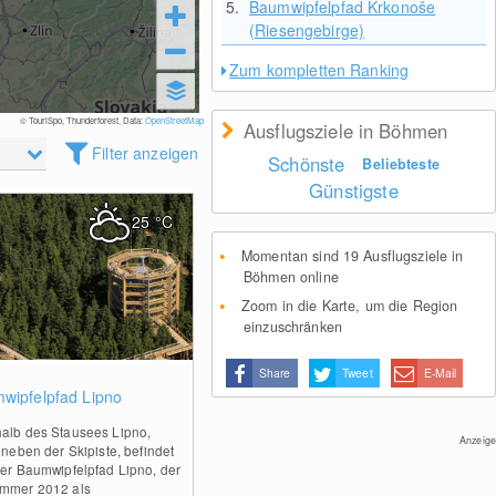
5.
Baumwipfelpfad Krkonoše
(Riesengebirge)
Zum kompletten Ranking
© TouriSpo, Thunderforest, Data:
OpenStreetMap
Ausflugsziele in Böhmen
Filter anzeigen
Schönste
Beliebteste
Günstigste
25
°C
Momentan sind 19 Ausflugsziele in
Böhmen online
Zoom in die Karte, um die Region
einzuschränken
Share
Tweet
E-Mail
0
wipfelpfad Lipno
alb des Stausees Lipno,
Anzeige
 neben der Skipiste, befindet
der Baumwipfelpfad Lipno, der
ommer 2012 als