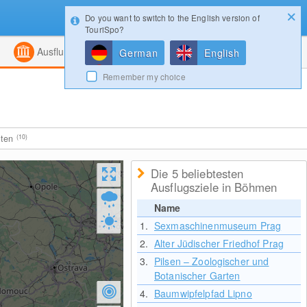
Do you want to switch to the English version of
Konfigurator
Gewinnspiele
Login
TouriSpo?
ht
Kombiniert
Magazin
Ausflugsziele
German
English
Remember my choice
iten
(10)
Die 5 beliebtesten
Ausflugsziele in Böhmen
Name
1.
Sexmaschinenmuseum Prag
2.
Alter Jüdischer Friedhof Prag
3.
Pilsen – Zoologischer und
Botanischer Garten
4.
Baumwipfelpfad Lipno