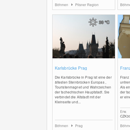
Böhmen
Pilsner Region
Böhm
30
°C
0
Karlsbrücke Prag
Fran
Die Karlsbrücke in Prag ist eine der
Franz
ältesten Steinbrücken Europas ,
untre
Touristenmagnet und Wahrzeichen
Als e
der tschechischen Hauptstadt. Sie
der ts
verbindet die Altstadt mit der
er ein
Kleinseite und...
Erw.
CZK3
Böhmen
Prag
Böhm