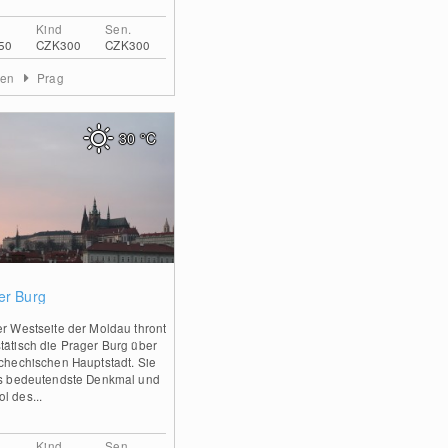
Kind
Sen.
50
CZK300
CZK300
men
Prag
30
°C
0
er Burg
er Westseite der Moldau thront
tätisch die Prager Burg über
schechischen Hauptstadt. Sie
as bedeutendste Denkmal und
l des...
Kind
Sen.