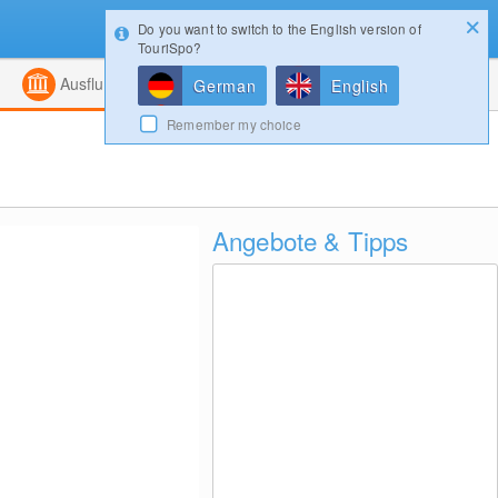
Do you want to switch to the English version of
Konfigurator
Gewinnspiele
Login
TouriSpo?
ht
Kombiniert
Magazin
Ausflugsziele
German
English
Remember my choice
Angebote & Tipps