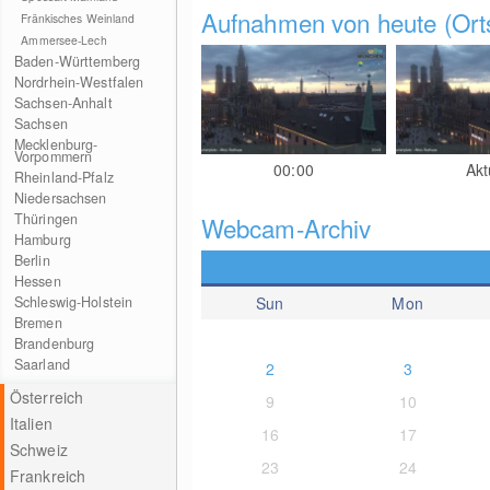
Aufnahmen von heute (Orts
Fränkisches Weinland
Ammersee-Lech
Baden-Württemberg
Nordrhein-Westfalen
Sachsen-Anhalt
Sachsen
Mecklenburg-
Vorpommern
00:00
Akt
Rheinland-Pfalz
Niedersachsen
Thüringen
Webcam-Archiv
Hamburg
Berlin
Hessen
Schleswig-Holstein
Sun
Mon
Bremen
Brandenburg
Saarland
2
3
Österreich
9
10
Italien
16
17
Schweiz
23
24
Frankreich