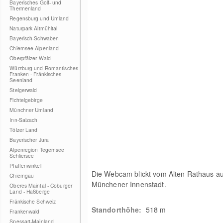
Bayerisches Golf- und
Thermenland
Regensburg und Umland
Naturpark Altmühltal
Bayerisch-Schwaben
Chiemsee Alpenland
Oberpfälzer Wald
Würzburg und Romantisches
Franken - Fränkisches
Seenland
Steigerwald
Fichtelgebirge
Münchner Umland
Inn-Salzach
Tölzer Land
Bayerischer Jura
Alpenregion Tegernsee
Schliersee
Pfaffenwinkel
Die Webcam blickt vom Alten Rathaus auf
Chiemgau
Münchener Innenstadt.
Oberes Maintal - Coburger
Land - Haßberge
Fränkische Schweiz
Standorthöhe:
518
m
Frankenwald
Spessart-Mainland