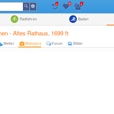
+
+
0
In
Suchen
der
Nähe
Listenansicht
Kartenansic
Radfahren
Baden
n - Altes Rathaus, 1699 ft
Wetter
Webcams
Forum
Bilder