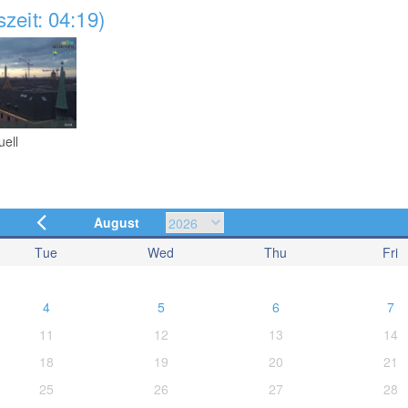
zeit: 04:19)
uell
August
Tue
Wed
Thu
Fri
4
5
6
7
11
12
13
14
18
19
20
21
25
26
27
28