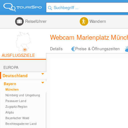
Reiseführer
Wandern
Webcam Marienplatz Münche
Details
Preise & Öffnungszeiten
AUSFLUGSZIELE
EUROPA
Deutschland
Bayern
München
Nürnberg und Umgebung
Passauer Land
Zugspitz-Region
Allgäu
Bayerischer Wald
Berchtesgadener Land