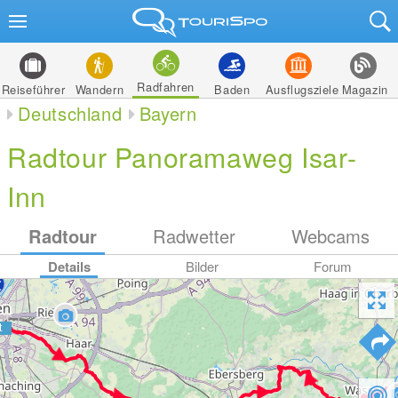
Radfahren
Reiseführer
Wandern
Baden
Ausflugsziele
Magazin
Deutschland
Bayern
Radtour Panoramaweg Isar-
Inn
Radtour
Radwetter
Webcams
Details
Bilder
Forum