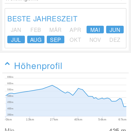
BESTE JAHRESZEIT
JAN
FEB
MÄR
APR
MAI
JUN
JUL
AUG
SEP
OKT
NOV
DEZ
Höhenprofil
650m
600m
550m
500m
450m
400m
350m
-0km
13km
27km
40km
54km
67km
Min
425
m