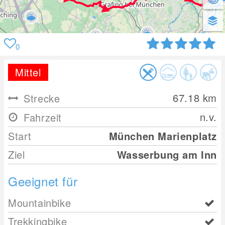
0
Mittel
67.18
km
Strecke
n.v.
Fahrzeit
Start
München Marienplatz
Ziel
Wasserbung am Inn
Geeignet für
Mountainbike
Trekkingbike