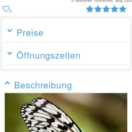
© München Tourismus, Jörg Lutz
0
Preise
Öffnungszeiten
Beschreibung