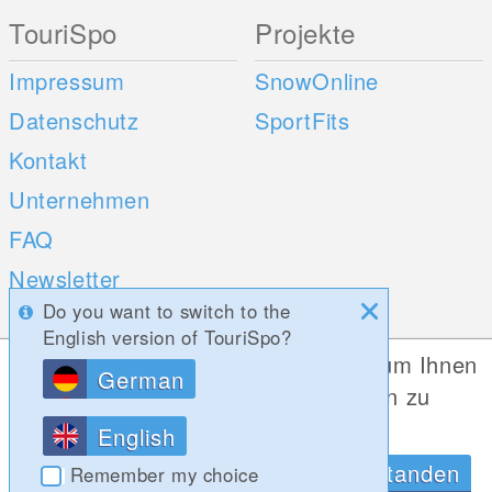
TouriSpo
Projekte
Impressum
SnowOnline
Datenschutz
SportFits
Kontakt
Unternehmen
FAQ
Newsletter
Do you want to switch to the
Umfragen
English version of TouriSpo?
Diese Website verwendet Cookies, um Ihnen
German
Mobile Apps
Social Web
die bestmögliche Funktionalität bieten zu
können.
iOS
English
Android
Datenschutzrichtlinien
OK, Verstanden
Remember my choice