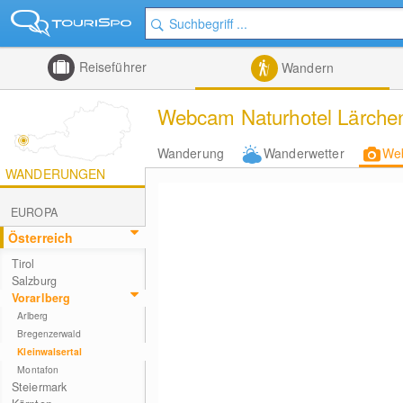
Reiseführer
Wandern
Webcam Naturhotel Lärchen
Wanderung
Wanderwetter
We
WANDERUNGEN
EUROPA
Österreich
Tirol
Salzburg
Vorarlberg
Arlberg
Bregenzerwald
Kleinwalsertal
Montafon
Steiermark