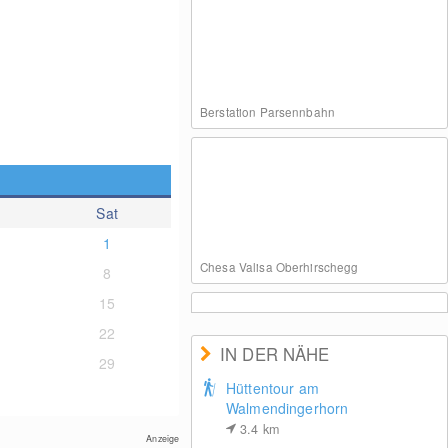
Berstation Parsennbahn
Sat
1
Chesa Valisa Oberhirschegg
8
15
22
IN DER NÄHE
29
Hüttentour am
Walmendingerhorn
3.4
km
Anzeige