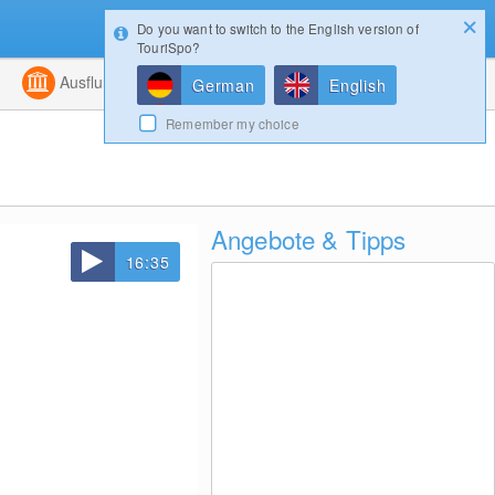
Do you want to switch to the English version of
Konfigurator
Gewinnspiele
Login
TouriSpo?
ht
Kombiniert
Ausflugsziele
Magazin
German
English
Remember my choice
Angebote & Tipps
16:35