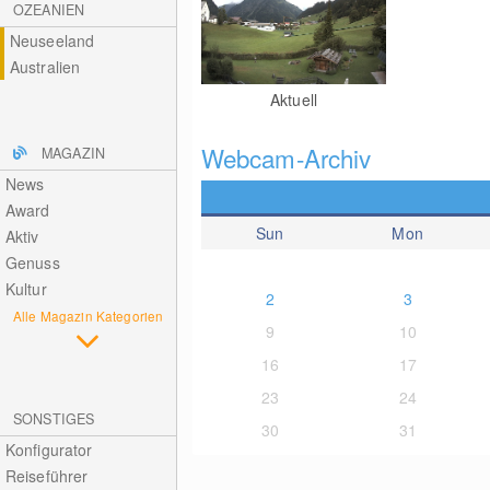
OZEANIEN
Neuseeland
Australien
Aktuell
Webcam-Archiv
MAGAZIN
News
Award
Sun
Mon
Aktiv
Genuss
Kultur
2
3
Alle Magazin Kategorien
9
10
16
17
23
24
SONSTIGES
30
31
Konfigurator
Reiseführer