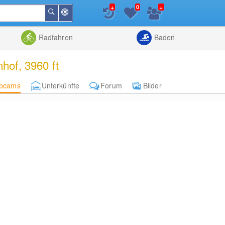
+
+
0
In
Suchen
der
Nähe
Listenansicht
Kartenansic
Radfahren
Baden
hof, 3960 ft
bcams
Unterkünfte
Forum
Bilder