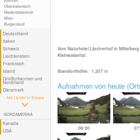
Kärnten
Oberösterreich
Niederösterreich
Wien
Burgenland
Deutschland
Italien
Schweiz
Vom Naturhotel Lärchenhof in Mittelberg
Kleinwalsertal.
Liechtenstein
Frankreich
Island
Standorthöhe:
1,207
m
Großbritannien und
Nordirland
Aufnahmen von heute (Orts
Dänemark
Alle Länder in Europa
NORDAMERIKA
Kanada
06:00
07
USA