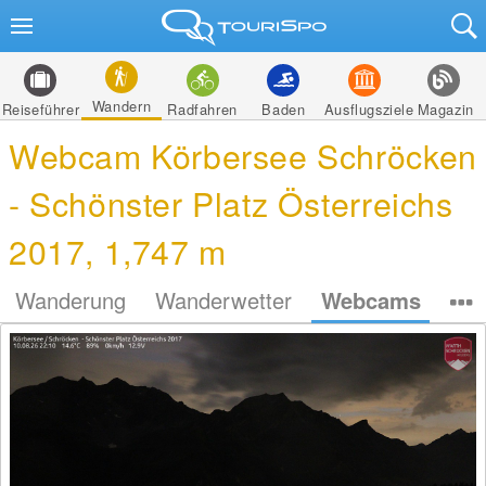
Wandern
Reiseführer
Radfahren
Baden
Ausflugsziele
Magazin
Webcam Körbersee Schröcken
- Schönster Platz Österreichs
2017, 1,747 m
Wanderung
Wanderwetter
Webcams