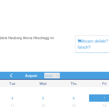
ebiets Heuberg Arena Hirschegg im
Webcam defekt?
falsch?
August
Tue
Wed
Thu
Fri
4
5
6
7
11
12
13
14