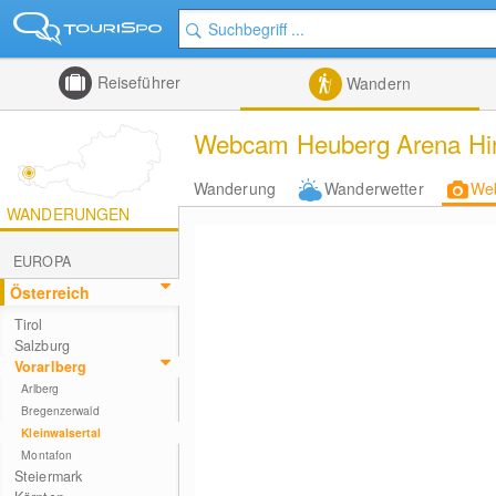
Reiseführer
Wandern
Webcam Heuberg Arena Hir
Wanderung
Wanderwetter
We
WANDERUNGEN
EUROPA
Österreich
Tirol
Salzburg
Vorarlberg
Arlberg
Bregenzerwald
Kleinwalsertal
Montafon
Steiermark