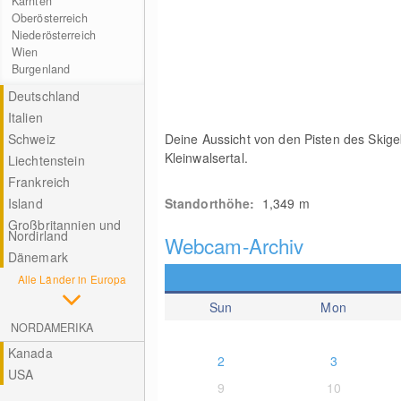
Kärnten
Oberösterreich
Niederösterreich
Wien
Burgenland
Deutschland
Italien
Schweiz
Deine Aussicht von den Pisten des Skig
Kleinwalsertal.
Liechtenstein
Frankreich
Island
Standorthöhe:
1,349
m
Großbritannien und
Nordirland
Webcam-Archiv
Dänemark
Alle Länder in Europa
Sun
Mon
NORDAMERIKA
Kanada
2
3
USA
9
10