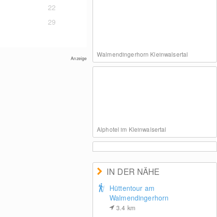
22
29
Walmendingerhorn Kleinwalsertal
Anzeige
Alphotel im Kleinwalsertal
IN DER NÄHE
Hüttentour am
Walmendingerhorn
Chesa Valisa Oberhirschegg
3.4
km