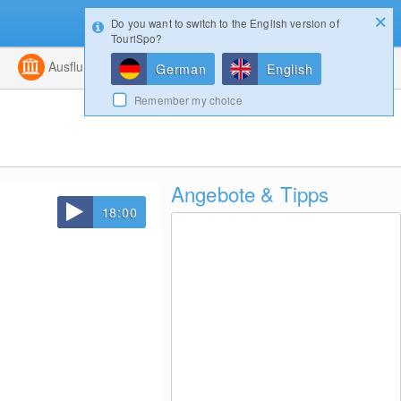
Do you want to switch to the English version of
Konfigurator
Gewinnspiele
Login
TouriSpo?
ht
Kombiniert
Ausflugsziele
Magazin
German
English
Remember my choice
Angebote & Tipps
18:00