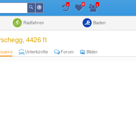
+
+
0
In
Suchen
der
Nähe
Listenansicht
Kartenansic
Radfahren
Baden
schegg, 4426 ft
bcams
Unterkünfte
Forum
Bilder