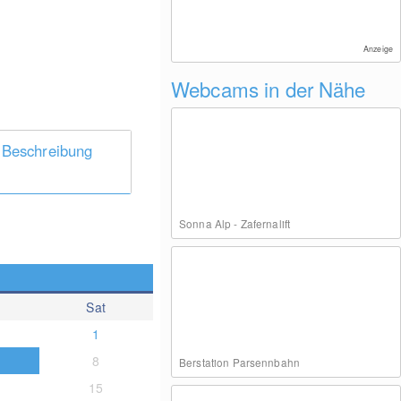
Anzeige
Webcams in der Nähe
 Beschreibung
Sonna Alp - Zafernalift
Sat
1
8
Berstation Parsennbahn
15