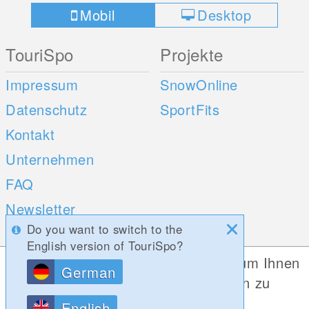
Mobil
Desktop
TouriSpo
Projekte
Impressum
SnowOnline
Datenschutz
SportFits
Kontakt
Unternehmen
FAQ
Newsletter
Do you want to switch to the
Umfragen
English version of TouriSpo?
Diese Website verwendet Cookies, um Ihnen
German
Mobile Apps
Social Web
die bestmögliche Funktionalität bieten zu
können.
iOS
English