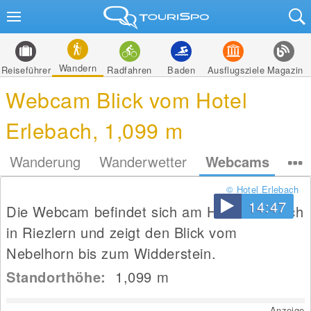
Wandern
Reiseführer
Radfahren
Baden
Ausflugsziele
Magazin
Webcam Blick vom Hotel
Erlebach, 1,099 m
Wanderung
Wanderwetter
Webcams
© Hotel Erlebach
14:47
Die Webcam befindet sich am Hotel Erlebach
in Riezlern und zeigt den Blick vom
Nebelhorn bis zum Widderstein.
Standorthöhe:
1,099
m
Anzeige