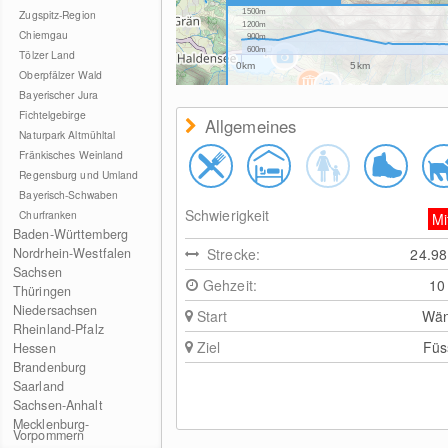
Zugspitz-Region
1500m
1200m
Chiemgau
900m
600m
Tölzer Land
0km
5km
Oberpfälzer Wald
Bayerischer Jura
Fichtelgebirge
Allgemeines
Naturpark Altmühltal
Fränkisches Weinland
Regensburg und Umland
Bayerisch-Schwaben
Schwierigkeit
Churfranken
Mi
Baden-Württemberg
Nordrhein-Westfalen
Strecke:
24.9
Sachsen
Gehzeit:
10
Thüringen
Niedersachsen
Start
Wän
Rheinland-Pfalz
Ziel
Füs
Hessen
Brandenburg
Saarland
Sachsen-Anhalt
Mecklenburg-
Vorpommern