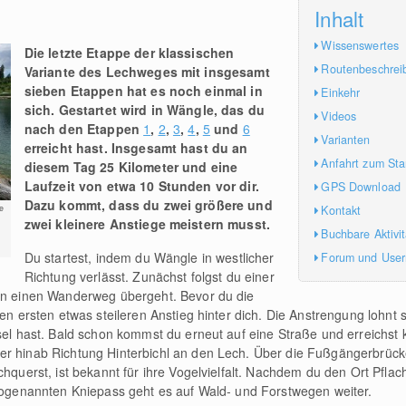
Inhalt
Wissenswertes
Die letzte Etappe der klassischen
Routenbeschrei
Variante des Lechweges mit insgesamt
sieben Etappen hat es noch einmal in
Einkehr
sich. Gestartet wird in Wängle, das du
Videos
nach den Etappen
1
,
2
,
3
,
4
,
5
und
6
Varianten
erreicht hast. Insgesamt hast du an
Anfahrt zum Sta
diesem Tag 25 Kilometer und eine
Laufzeit von etwa 10 Stunden vor dir.
GPS Download
Dazu kommt, dass du zwei größere und
Kontakt
e
zwei kleinere Anstiege meistern musst.
Buchbare Aktivi
Du startest, indem du Wängle in westlicher
Forum und Use
Richtung verlässt. Zunächst folgst du einer
 in einen Wanderweg übergeht. Bevor du die
den ersten etwas steileren Anstieg hinter dich. Die Anstrengung lohnt 
sel hast. Bald schon kommst du erneut auf eine Straße und erreichst 
der hinab Richtung Hinterbichl an den Lech. Über die Fußgängerbrüc
chquerst, ist bekannt für ihre Vogelvielfalt. Nachdem du den Ort Pflach
 sogenannten Kniepass geht es auf Wald- und Forstwegen weiter.