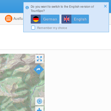
Do you want to switch to the English version of
Konfigurator
Gewinnspiele
Login
TouriSpo?
ht
Kombiniert
Ausflugsziele
Magazin
German
English
Remember my choice