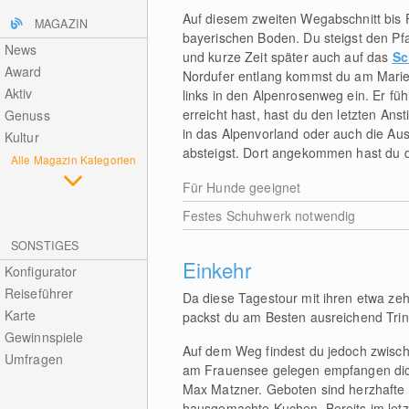
Auf diesem zweiten Wegabschnitt bis 
MAGAZIN
bayerischen Boden. Du steigst den Pf
News
und kurze Zeit später auch auf das
Sc
Award
Nordufer entlang kommst du am Marie
Aktiv
links in den Alpenrosenweg ein. Er f
erreicht hast, hast du den letzten An
Genuss
in das Alpenvorland oder auch die Aus
Kultur
absteigst. Dort angekommen hast du 
Alle Magazin Kategorien
Für Hunde geeignet
Festes Schuhwerk notwendig
SONSTIGES
Einkehr
Konfigurator
Reiseführer
Da diese Tagestour mit ihren etwa zeh
Karte
packst du am Besten ausreichend Trin
Gewinnspiele
Auf dem Weg findest du jedoch zwisch
Umfragen
am Frauensee gelegen empfangen dic
Max Matzner. Geboten sind herzhafte 
hausgemachte Kuchen. Bereits im letzt