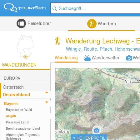
Reiseführer
Wandern
Wanderung Lechweg - E
Wängle, Reutte, Pflach, Hohenschw
Wanderung
Wanderwetter
We
WANDERUNGEN
EUROPA
Österreich
Deutschland
Bayern
Bayerischer Wald
Allgäu
Passauer Land
Berchtesgadener Land
Alpenregion Tegernsee
HÖHENPROFIL
Schliersee