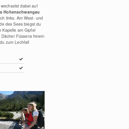
wechselst dabei auf
ss Hohenschwangau
dich links. Am West- und
de des Sees biegst du
e Kapelle am Gipfel
ie Dächer Füssens hinein
 du zum Lechfall