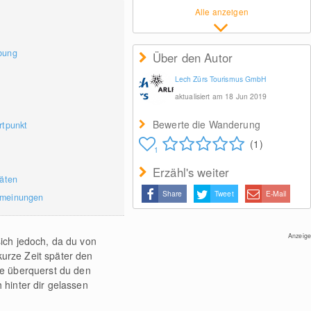
Alle anzeigen
bung
Über den Autor
Lech Zürs Tourismus GmbH
aktualisiert am 18 Jun 2019
Bewerte die Wanderung
rtpunkt
(1)
1
Erzähl's weiter
täten
Share
Tweet
E-Mail
rmeinungen
Anzeige
sich jedoch, da du von
kurze Zeit später den
ke überquerst du den
 hinter dir gelassen