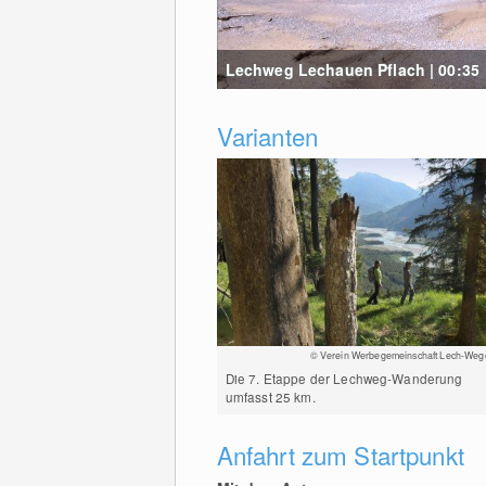
Lechweg Lechauen Pflach | 00:35
Varianten
© Verein Werbegemeinschaft Lech-Weg
Die 7. Etappe der Lechweg-Wanderung
umfasst 25 km.
Anfahrt zum Startpunkt