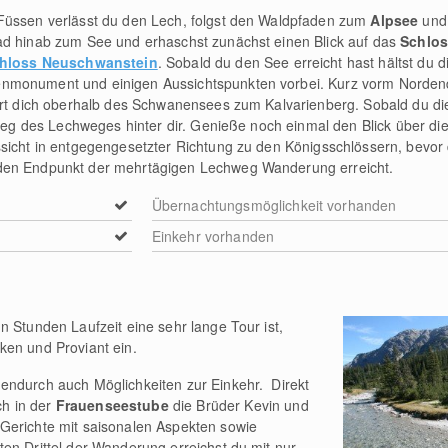
Füssen verlässt du den Lech, folgst den Waldpfaden zum
Alpsee
und 
ad hinab zum See und erhaschst zunächst einen Blick auf das
Schlo
hloss Neuschwanstein
. Sobald du den See erreicht hast hältst du 
nmonument und einigen Aussichtspunkten vorbei. Kurz vorm Norden
ührt dich oberhalb des Schwanensees zum Kalvarienberg. Sobald du di
stieg des Lechweges hinter dir. Genieße noch einmal den Blick über d
sicht in entgegengesetzter Richtung zu den Königsschlössern, bevor
den Endpunkt der mehrtägigen Lechweg Wanderung erreicht.
Übernachtungsmöglichkeit vorhanden
Einkehr vorhanden
n Stunden Laufzeit eine sehr lange Tour ist,
ken und Proviant ein.
endurch auch Möglichkeiten zur Einkehr. Direkt
h in der
Frauenseestube
die Brüder Kevin und
Gerichte mit saisonalen Aspekten sowie
en Drittel der Wanderung erreichst du mit nur