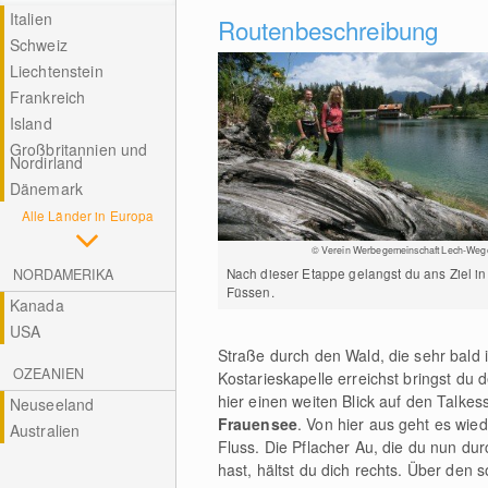
Italien
Routenbeschreibung
Schweiz
Liechtenstein
Frankreich
Island
Großbritannien und
Nordirland
Dänemark
Alle Länder in Europa
© Verein Werbegemeinschaft Lech-Weg
Nach dieser Etappe gelangst du ans Ziel in
NORDAMERIKA
Füssen.
Kanada
USA
Straße durch den Wald, die sehr bald
OZEANIEN
Kostarieskapelle erreichst bringst du 
hier einen weiten Blick auf den Talkes
Neuseeland
Frauensee
. Von hier aus geht es wie
Australien
Fluss. Die Pflacher Au, die du nun dur
hast, hältst du dich rechts. Über den