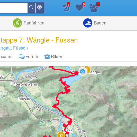
+
+
0
In
Suchen
der
Nähe
Listenansicht
Kartenansic
Radfahren
Baden
tappe 7: Wängle - Füssen
angau, Füssen
bcams
Forum
Bilder