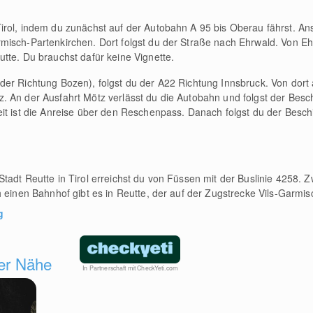
Tirol, indem du zunächst auf der Autobahn A 95 bis Oberau fährst. An
misch-Partenkirchen. Dort folgst du der Straße nach Ehrwald. Von Eh
tte. Du brauchst dafür keine Vignette.
 der Richtung Bozen), folgst du der A22 Richtung Innsbruck. Von dort 
. An der Ausfahrt Mötz verlässt du die Autobahn und folgst der Besc
it ist die Anreise über den Reschenpass. Danach folgst du der Besch
tadt Reutte in Tirol erreichst du von Füssen mit der Buslinie 4258. 
 einen Bahnhof gibt es in Reutte, der auf der Zugstrecke Vils-Garmisc
g
der Nähe
In Partnerschaft mit CheckYeti.com