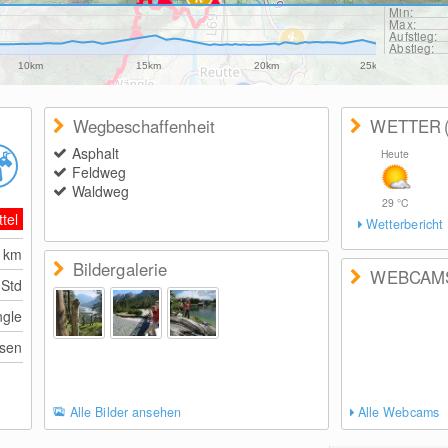
Min:
Max:
Aufstieg:
Abstieg:
10km
15km
20km
25km
Wegbeschaffenheit
WETTER
Asphalt
Heute
Feldweg
Waldweg
29
°C
ttel
Wetterbericht
8
km
Bildergalerie
WEBCAM
 Std
gle
sen
Alle Bilder ansehen
Alle Webcams