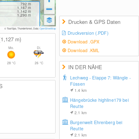
792
m
1,167
m
1,142
m
1,290
m
Drucken & GPS Daten
© TouriSpo, Thunderforest, Data:
OpenStreetMap
Druckversion (.PDF)
(1,127
m
)
Download .GPX
Mo.
Di.
Download .KML
28
°C
26
°C
IN DER NÄHE
Lechweg - Etappe 7: Wängle -
Füssen
S
1.4
km
Hängebrücke highline179 bei
Reutte
2.1
km
Burgenwelt Ehrenberg bei
Reutte
2.1
km