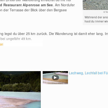
d Restaurant Alpenrose am See
. Am Nordufer
von der Terrasse der Blick über den Bergsee
© Ve
Während der an
hast du immer wie
ng legst du über 25
km
zurück. Die Wanderung ist damit eher lang. Im 
bei ungefähr 49
km
.
en
Lechweg, Lechfall bei F