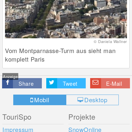
© Daniela Wallner
Vom Montparnasse-Turm aus sieht man
komplett Paris
Anzeige
Share
Tweet
E-Mail
Mobil
Desktop
TouriSpo
Projekte
Impressum
SnowOnline