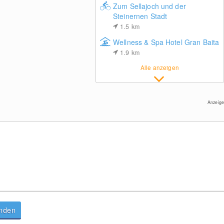
Zum Sellajoch und der
Steinernen Stadt
1.5
km
Wellness & Spa Hotel Gran Baita
1.9
km
Plan de Gralba
Alle anzeigen
Anzeige
Ausblick Seiser Alm
anden
Raschötz - St. Ulrich