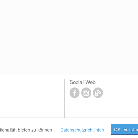
Social Web
OK, Verst
onalität bieten zu können.
Datenschutzrichtlinien