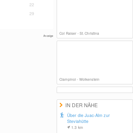
22
29
Col Raiser - St. Christina
Anzeige
Ciampinoi - Wolkenstein
IN DER NÄHE
Über die Juac-Alm zur
Steviahütte
Seceda St. Christina
1.3
km