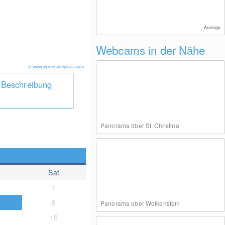
Anzeige
Webcams in der Nähe
© www.alpenhotelplaza.com
 Beschreibung
Panorama über St. Christina
Sat
1
8
Panorama über Wolkenstein
15