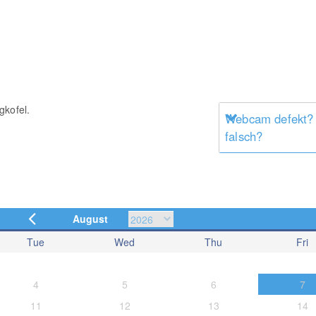
gkofel.
Webcam defekt?
falsch?
August
Tue
Wed
Thu
Fri
4
5
6
7
11
12
13
14