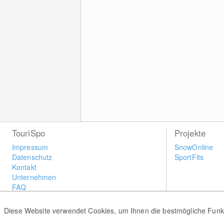
TouriSpo
Projekte
Impressum
SnowOnline
Datenschutz
SportFits
Kontakt
Unternehmen
FAQ
Newsletter
Widget
Diese Website verwendet Cookies, um Ihnen die bestmögliche Funkti
Umfragen