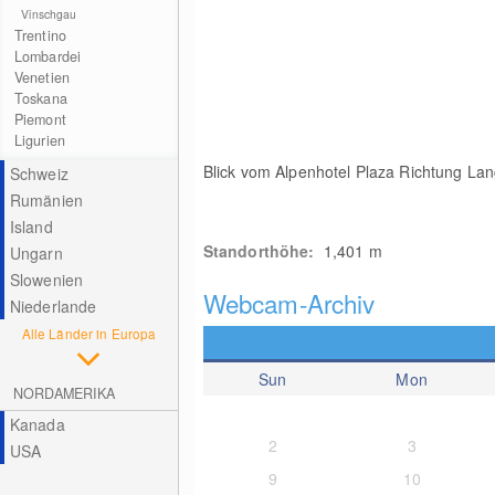
Vinschgau
Trentino
Lombardei
Venetien
Toskana
Piemont
Ligurien
Blick vom Alpenhotel Plaza Richtung Lan
Schweiz
Rumänien
Island
Standorthöhe:
1,401
m
Ungarn
Slowenien
Webcam-Archiv
Niederlande
Alle Länder in Europa
Sun
Mon
NORDAMERIKA
Kanada
2
3
USA
9
10