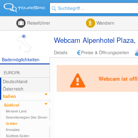
Reiseführer
Wandern
Webcam Alpenhotel Plaza,
Details
Preise & Öffnungszeiten
Bademöglichkeiten
EUROPA
Webcam ist offl
Deutschland
Österreich
Italien
Südtirol
Meraner Land
Dolomitenregion Drei Zinnen
Gröden
Kronplatz
Südtirols Süden