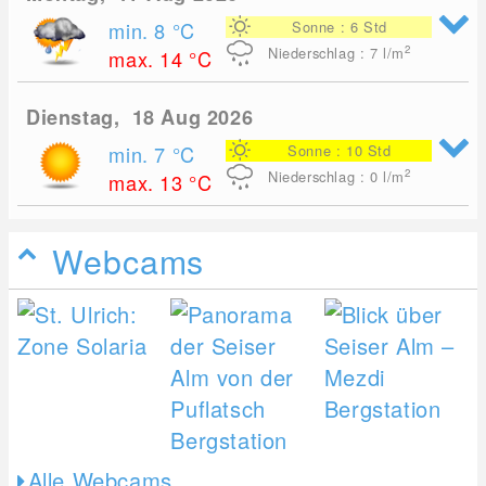
min. 8
°C
Sonne : 6 Std
2
Niederschlag : 7
l/m
max. 14
°C
Dienstag, 18 Aug 2026
min. 7
°C
Sonne : 10 Std
2
Niederschlag : 0
l/m
max. 13
°C
Webcams
Alle Webcams