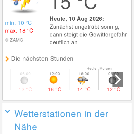
15
°C
Heute, 10 Aug 2026:
min. 10
°C
Zunächst ungetrübt sonnig,
max. 18
°C
dann steigt die Gewittergefahr
© ZAMG
deutlich an.
Die nächsten Stunden
Heute Morgen
12
°C
16
°C
14
°C
12
°C
Wetterstationen in der
Nähe