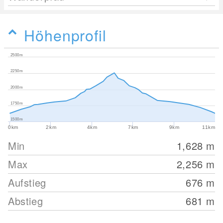
Höhenprofil
2500m
2250m
2000m
1750m
1500m
0km
2km
4km
7km
9km
11km
Min
1,628
m
Max
2,256
m
Aufstieg
676
m
Abstieg
681
m