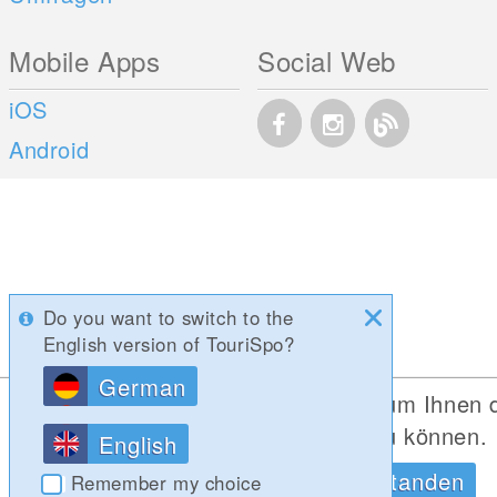
Mobile Apps
Social Web
iOS
Android
Do you want to switch to the
English version of TouriSpo?
German
Diese Website verwendet Cookies, um Ihnen 
bestmögliche Funktionalität bieten zu können.
English
Datenschutzrichtlinien
OK, Verstanden
Remember my choice