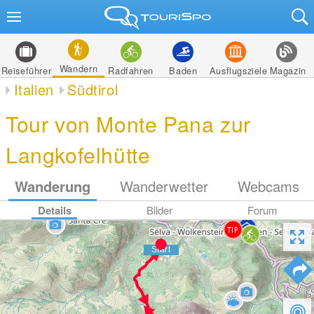
Wandern
Reiseführer
Radfahren
Baden
Ausflugsziele
Magazin
Italien
Südtirol
Tour von Monte Pana zur
Langkofelhütte
Wanderung
Wanderwetter
Webcams
Details
Bilder
Forum