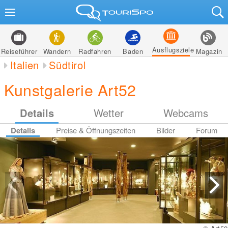
Ausflugsziele
Reiseführer
Wandern
Radfahren
Baden
Magazin
Italien
Südtirol
Kunstgalerie Art52
Details
Wetter
Webcams
Details
Preise & Öffnungszeiten
Bilder
Forum