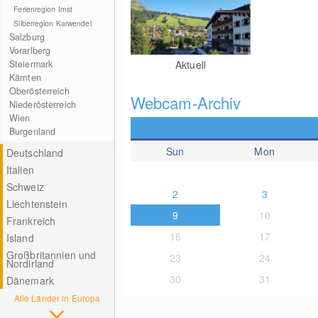
Ferienregion Imst
Silberregion Karwendel
Salzburg
Vorarlberg
Steiermark
Aktuell
Kärnten
Oberösterreich
Webcam-Archiv
Niederösterreich
Wien
Burgenland
Sun
Mon
Deutschland
Italien
Schweiz
2
3
Liechtenstein
9
10
Frankreich
16
17
Island
Großbritannien und
23
24
Nordirland
30
31
Dänemark
Alle Länder in Europa