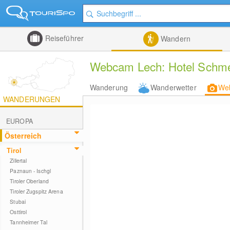
Reiseführer
Wandern
Webcam Lech: Hotel Schmel
Wanderung
Wanderwetter
We
WANDERUNGEN
EUROPA
Österreich
Tirol
Zillertal
Paznaun - Ischgl
Tiroler Oberland
Tiroler Zugspitz Arena
Stubai
Osttirol
Tannheimer Tal