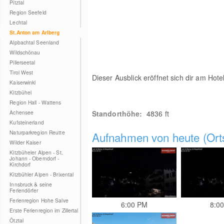
Pitztal
Region Seefeld
Lechtal
St.Anton am Arlberg
Alpbachtal Seenland
Wildschönau
Pillerseetal
Tirol West
Dieser Ausblick eröffnet sich dir am Hot
Kaiserwinkl
Kitzbühel
Region Hall - Wattens
Achensee
Standorthöhe:
4836 ft
Kufsteinerland
Naturparkregion Reutte
Aufnahmen von heute (Orts
Wilder Kaiser
Kitzbüheler Alpen - St.
Johann - Oberndorf -
Kirchdorf
Kitzbühler Alpen - Brixental
Innsbruck & seine
Feriendörfer
Ferienregion Hohe Salve
6:00 PM
8:0
Erste Ferienregion im Zillertal
Ötztal