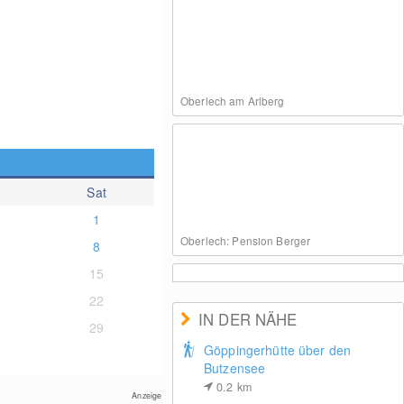
Oberlech am Arlberg
Sat
1
Oberlech: Pension Berger
8
15
22
IN DER NÄHE
29
Göppingerhütte über den
Butzensee
Panorama Oberlech - Hotel Goldener Berg
0.2
km
Anzeige