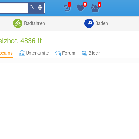
+
+
0
In
Suchen
der
Nähe
Listenansicht
Kartenansic
Radfahren
Baden
zhof, 4836 ft
bcams
Unterkünfte
Forum
Bilder