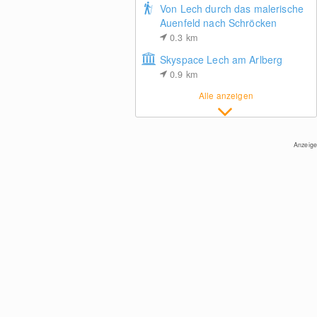
Von Lech durch das malerische
Auenfeld nach Schröcken
0.3
km
Skyspace Lech am Arlberg
0.9
km
Lech Zürs: Bergrestaurant Seekopf
Alle anzeigen
Anzeige
Zürs: Hotel Arlberghaus
Jägeralpe: Blick aufs Hotel