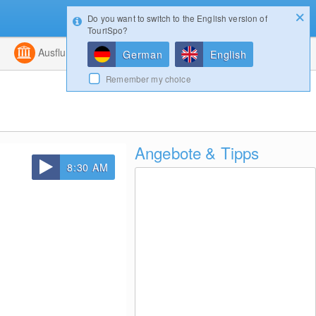
Do you want to switch to the English version of
Konfigurator
Gewinnspiele
Login
TouriSpo?
ht
Kombiniert
Ausflugsziele
Magazin
German
English
Remember my choice
Angebote & Tipps
8:30 AM