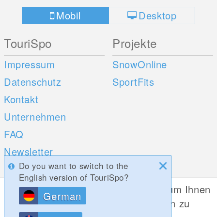
Mobil
Desktop
TouriSpo
Projekte
Impressum
SnowOnline
Datenschutz
SportFits
Kontakt
Unternehmen
FAQ
Newsletter
Do you want to switch to the
Umfragen
English version of TouriSpo?
Diese Website verwendet Cookies, um Ihnen
German
Mobile Apps
Social Web
die bestmögliche Funktionalität bieten zu