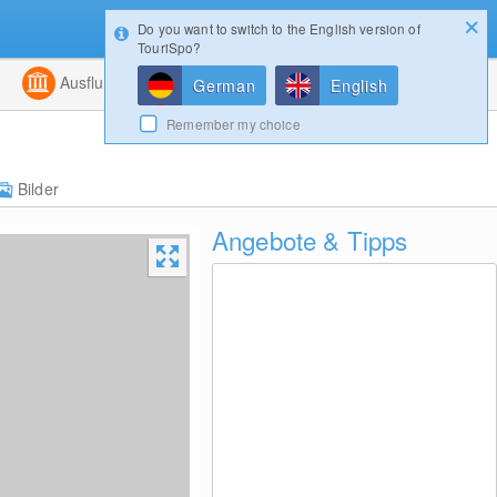
Do you want to switch to the English version of
Konfigurator
Gewinnspiele
Login
TouriSpo?
ht
Kombiniert
Ausflugsziele
Magazin
German
English
Remember my choice
Bilder
Angebote & Tipps