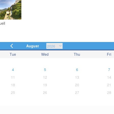
uell
August
Tue
Wed
Thu
Fri
4
5
6
7
11
12
13
14
18
19
20
21
25
26
27
28