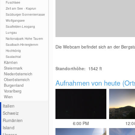
Fuschlsee
Zell am See - Kaprun
Salzburger Sonnenterrasse
Wolfgangsee
Saalfelden-Leogang
Lungau
Nationalpark Hohe Tauern
Saalbach-Hinterglemm
Die Webcam befindet sich an der Bergst
Hochkönig
Saalachtal
Kärnten
Steiermark
Standorthöhe:
1542 ft
Niederösterreich
Oberösterreich
Aufnahmen von heute (Orts
Burgenland
Vorarlberg
Wien
Italien
Schweiz
Rumänien
6:00 PM
12:0
Island
Ungarn