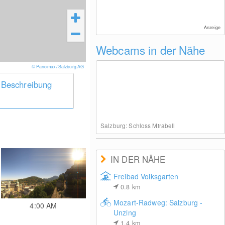
Anzeige
Webcams in der Nähe
© Panomax / Salzburg AG
 Beschreibung
Salzburg: Schloss Mirabell
IN DER NÄHE
Freibad Volksgarten
0.8
km
Mozart-Radweg: Salzburg -
4:00 AM
Unzing
1.4
km