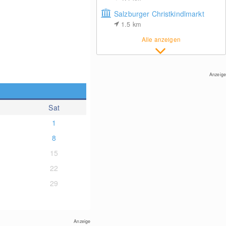
Salzburger Christkindlmarkt
1.5
km
Alle anzeigen
Anzeige
Sat
1
8
15
22
29
Anzeige