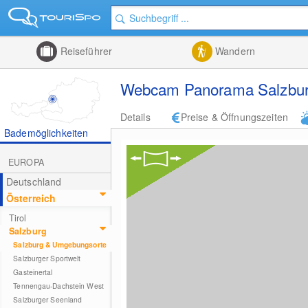
Reiseführer
Wandern
Webcam Panorama Salzbur
Details
Preise & Öffnungszeiten
Bademöglichkeiten
EUROPA
Deutschland
Österreich
Tirol
Salzburg
Salzburg & Umgebungsorte
Salzburger Sportwelt
Gasteinertal
Tennengau-Dachstein West
Salzburger Seenland