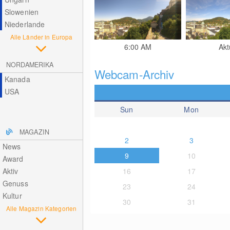
Slowenien
Niederlande
Alle Länder in Europa
6:00 AM
Akt
NORDAMERIKA
Webcam-Archiv
Kanada
USA
Sun
Mon
MAGAZIN
2
3
News
9
10
Award
Aktiv
16
17
Genuss
23
24
Kultur
30
31
Alle Magazin Kategorien