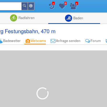
+
+
0
In
Suchen
der
Nähe
Listenansicht
Kartenansic
Radfahren
Baden
g Festungsbahn, 470 m
Badewetter
Webcams
Anfrage senden
Forum