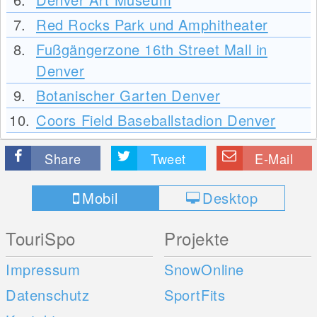
7.
Red Rocks Park und Amphitheater
8.
Fußgängerzone 16th Street Mall in
Denver
9.
Botanischer Garten Denver
10.
Coors Field Baseballstadion Denver
Share
Tweet
E-Mail
Mobil
Desktop
TouriSpo
Projekte
Impressum
SnowOnline
Datenschutz
SportFits