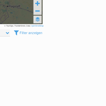
© TouriSpo, Thunderforest, Data:
OpenStreetMap
Filter anzeigen