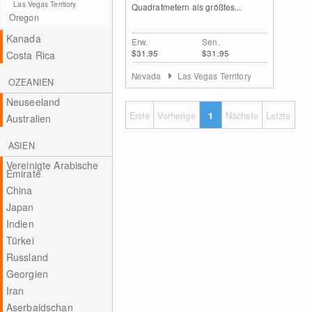
Las Vegas Territory
Quadratmetern als größtes...
Oregon
Kanada
Erw.
Sen.
$31.95
$31.95
Costa Rica
Nevada
Las Vegas Territory
OZEANIEN
Neuseeland
Erste
Vorherige
1
Nächste
Letzte
Australien
ASIEN
Vereinigte Arabische
Emirate
China
Japan
Indien
Türkei
Russland
Georgien
Iran
Aserbaidschan