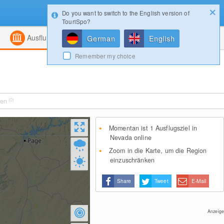
Do you want to switch to the English version of
Konfigurator
Gewinnspiele
Login
TouriSpo?
ht
Kombiniert
Magazin
Ausflugsziele
German
English
Remember my choice
ten
(0)
Momentan ist 1 Ausflugsziel in
Nevada online
Zoom in die Karte, um die Region
einzuschränken
Share
Tweet
E-Mail
Anzeige