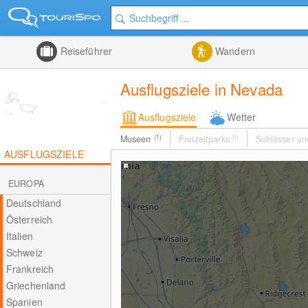
Reiseführer
Wandern
Ausflugsziele in Nevada
Ausflugsziele
Wetter
Museen
(1)
Freizeitparks
(0)
Schlösser un
AUSFLUGSZIELE
EUROPA
Deutschland
Österreich
Italien
Schweiz
Frankreich
Griechenland
Spanien