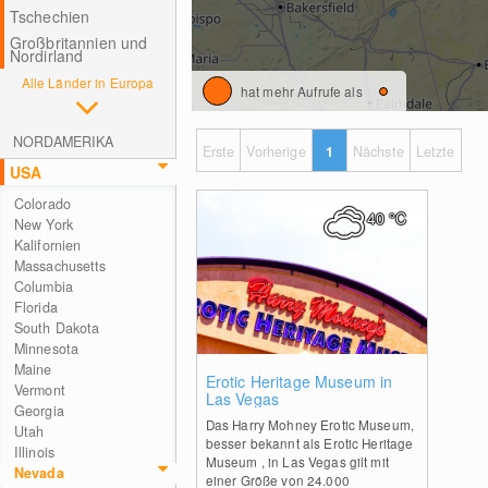
Tschechien
Großbritannien und
Nordirland
Alle Länder in Europa
hat mehr Aufrufe als
NORDAMERIKA
Erste
Vorherige
1
Nächste
Letzte
USA
Colorado
40
°C
New York
Kalifornien
Massachusetts
Columbia
Florida
South Dakota
Minnesota
Maine
0
Erotic Heritage Museum in
Vermont
Las Vegas
Georgia
Das Harry Mohney Erotic Museum,
Utah
besser bekannt als Erotic Heritage
Illinois
Museum , in Las Vegas gilt mit
Nevada
einer Größe von 24.000