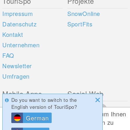
TouriSpo
Projekte
Impressum
SnowOnline
Datenschutz
SportFits
Kontakt
Unternehmen
FAQ
Newsletter
Umfragen
Mobile Apps
Social Web
Do you want to switch to the
iOS
English version of TouriSpo?
Diese Website verwendet Cookies, um Ihnen
Android
German
die bestmögliche Funktionalität bieten zu