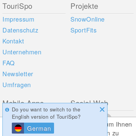
TouriSpo
Projekte
Impressum
SnowOnline
Datenschutz
SportFits
Kontakt
Unternehmen
FAQ
Newsletter
Umfragen
Mobile Apps
Social Web
Do you want to switch to the
iOS
English version of TouriSpo?
Diese Website verwendet Cookies, um Ihnen
Android
German
die bestmögliche Funktionalität bieten zu