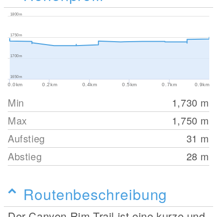
1800m
1750m
1700m
1650m
0.0km
0.2km
0.4km
0.5km
0.7km
0.9km
Min
1,730
m
Max
1,750
m
Aufstieg
31
m
Abstieg
28
m
Routenbeschreibung
Der Canyon Rim Trail ist eine kurze und