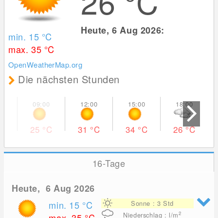
26
°C
Heute, 6 Aug 2026:
min. 15
°C
max. 35
°C
OpenWeatherMap.org
Die nächsten Stunden
25
°C
31
°C
34
°C
26
°C
16-Tage
Heute, 6 Aug 2026
min. 15
°C
Sonne : 3 Std
2
Niederschlag : l/m
max. 35
°C